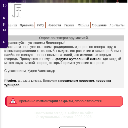
Главная
Правила
FAQ
Новости
Газета
Файлы
Общение
Контакты
Опрос по генератору матчей.
Здравствуйте, уважаемы Легионеры!
Начинаем наш, уже ставшим традиционным, опрос по генератору, в
каком направлении хотелось бы видеть его развитие и какие проблемы
наиболее волнуют наших пользователей, что изменить в первую
очередь. Прошу всех в тему на
, где каждый
форуме Футбольный Легион
может задать свой вопрос, который примет участие в опросе.
--
С уважением, Куцев Александр.
,
.
f-legion
Вернуться к
последним новостям
,
новостям
25.11.2013 12:05:59
.
турниров
Временно комментарии закрыты, скоро откроются.
Посетители сегодня
Сейчас на сайте
©
2008-2026
Футбольный Легион