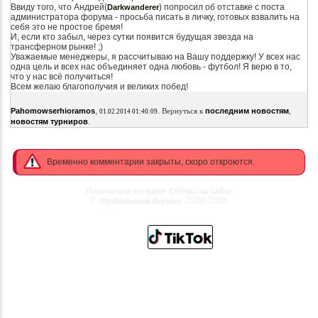
Ввиду того, что Андрей(
) попросил об отставке с поста
Darkwanderer
администратора форума - просьба писать в личку, готовых взвалить на
себя это не простое бремя!
И, если кто забыл, через сутки появится будущая звезда на
трансферном рынке! ;)
Уважаемые менеджеры, я рассчитываю на Вашу поддержку! У всех нас
одна цель и всех нас объединяет одна любовь - футбол! Я верю в то,
что у нас всё получиться!
Всем желаю благополучия и великих побед!
,
.
Pahomowserhioramos
Вернуться к
последним новостям
,
01.02.2014 01:40:09
.
новостям турниров
Временно комментарии закрыты, скоро откроются.
Посетители сегодня
Сейчас на сайте
©
2008-2026
Футбольный Легион