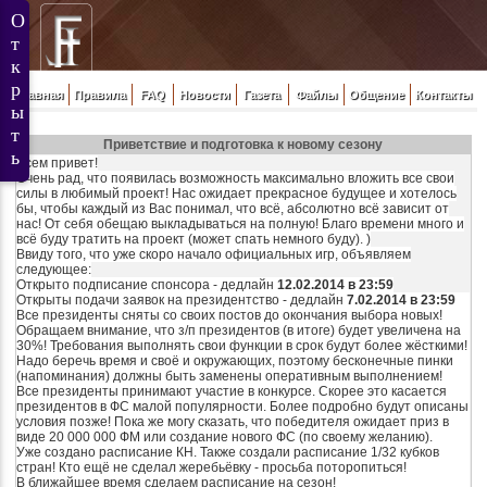
Главная
Правила
FAQ
Новости
Газета
Файлы
Общение
Контакты
Приветствие и подготовка к новому сезону
Всем привет!
Очень рад, что появилась возможность максимально вложить все свои
силы в любимый проект! Нас ожидает прекрасное будущее и хотелось
бы, чтобы каждый из Вас понимал, что всё, абсолютно всё зависит от
нас! От себя обещаю выкладываться на полную! Благо времени много и
всё буду тратить на проект (может спать немного буду). )
Ввиду того, что уже скоро начало официальных игр, объявляем
следующее:
Открыто подписание спонсора - дедлайн
12.02.2014 в 23:59
Открыты подачи заявок на президентство - дедлайн
7.02.2014 в 23:59
Все президенты сняты со своих постов до окончания выбора новых!
Обращаем внимание, что з/п президентов (в итоге) будет увеличена на
30%! Требования выполнять свои функции в срок будут более жёсткими!
Надо беречь время и своё и окружающих, поэтому бесконечные пинки
(напоминания) должны быть заменены оперативным выполнением!
Все президенты принимают участие в конкурсе. Скорее это касается
президентов в ФС малой популярности. Более подробно будут описаны
условия позже! Пока же могу сказать, что победителя ожидает приз в
виде 20 000 000 ФМ или создание нового ФС (по своему желанию).
Уже создано расписание КН. Также создали расписание 1/32 кубков
стран! Кто ещё не сделал жеребьёвку - просьба поторопиться!
В ближайшее время сделаем расписание на сезон!