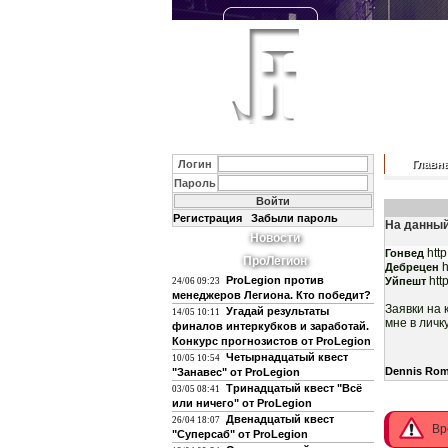
Логин
Главн
Пароль
Регистрация
Забыли пароль
На данный
Новости
http
Гонвед
ПроЛегион
h
Дебрецен
ProLegion против
htt
Уйпешт
24/06 09:23
менеджеров Легиона. Кто победит?
Заявки на 
Угадай результаты
14/05 10:11
мне в личку
финалов интеркубков и заработай.
Конкурс прогнозистов от ProLegion
Четырнадцатый квест
10/05 10:54
Dennis Ro
"Занавес" от ProLegion
Тринадцатый квест "Всё
03/05 08:41
или ничего" от ProLegion
Двенадцатый квест
26/04 18:07
Вр
"Суперсаб" от ProLegion