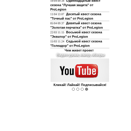
Одиннадцатый квест
19/04 09:34
сезона "Лучшая защита" от
ProLegion
Десятый квест сезона
11/04 13:07
"Точный пас" от ProLegion
Девятый квест сезона
05/04 09:37
"Золотая перчатка" от ProLegion
Восьмой квест сезона
22/03 11:15
"Экватор" от ProLegion
Седьмой квест сезона
15/03 11:24
"Голеадор" от ProLegion
Чем живет проект
О футболе и не только
Интегрирован с чатом форума!