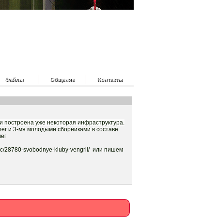
Файлы
Общение
Контакты
жь и построена уже некоторая инфраструктура.
в лег и 3-мя молодыми сборниками в составе
лег
pic/28780-svobodnye-kluby-vengrii/ или пишем