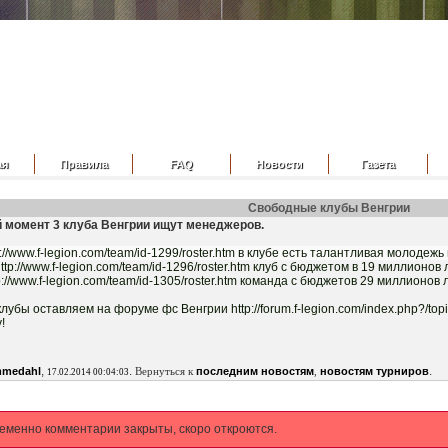
ая
Правила
FAQ
Новости
Газета
Свободные клубы Венгрии
 момент 3 клуба Венгрии ищут менеджеров.
://www.f-legion.com/team/id-1299/roster.htm в клубе есть талантливая молоде
ttp://www.f-legion.com/team/id-1296/roster.htm клуб с бюджетом в 19 миллионо
p://www.f-legion.com/team/id-1305/roster.htm команда с бюджетов 29 миллионов 
клубы оставляем на форуме фс Венгрии http://forum.f-legion.com/index.php?/to
!
,
.
.
mmedahl
Вернуться к
последним новостям
,
новостям турниров
17.02.2014 00:04:03
еменно комментарии закрыты, скоро откроются.