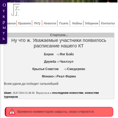
Главная
Правила
FAQ
Новости
Газета
Файлы
Общение
Контакты
Стартуем...
Ну что ж. Уважаемые участники появилось
расписание нашего КТ
Берое
-:-
Янг Бойз
Дружба
-:-
Чахлэул
Крылья Советов
-:-
Смедерево
Монако
-:-
Реал Фарма
Всем удачи,да победит сильнейший
,
.
skaer
Вернуться к
последним новостям
,
новостям
26.07.2014 15:38:39
.
турниров
Временно комментарии закрыты, скоро откроются.