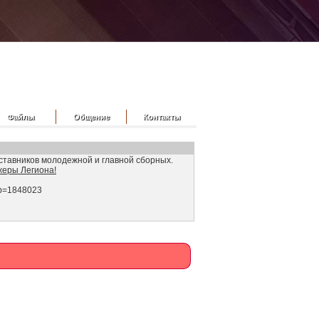
Файлы
Общение
Контакты
ставников молодежной и главной сборных.
жеры Легиона!
/?p=1848023