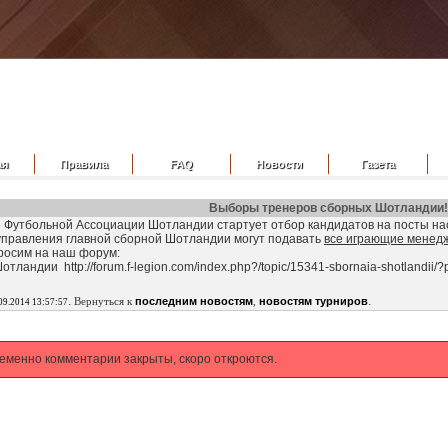
ая
Правила
FAQ
Новости
Газета
Выборы тренеров сборных Шотландии!
 Футбольной Ассоциации Шотландии стартует отбор кандидатов на посты на
 управления главной сборной Шотландии могут подавать
все играющие менед
росим на наш форум:
тландии http://forum.f-legion.com/index.php?/topic/15341-sbornaia-shotlandii
.
.
Вернуться к
последним новостям
,
новостям турниров
09.2014 13:57:57
еменно комментарии закрыты, скоро откроются.