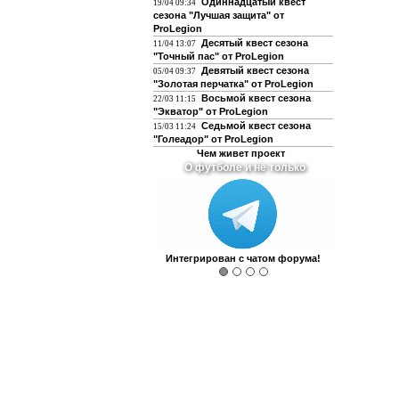
Одиннадцатый квест
19/04 09:34
сезона "Лучшая защита" от
ProLegion
Десятый квест сезона
11/04 13:07
"Точный пас" от ProLegion
Девятый квест сезона
05/04 09:37
"Золотая перчатка" от ProLegion
Восьмой квест сезона
22/03 11:15
"Экватор" от ProLegion
Седьмой квест сезона
15/03 11:24
"Голеадор" от ProLegion
Чем живет проект
О футболе и не только
Интегрирован с чатом форума!