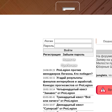
Логин
Главн
Пароль
Регистрация
Забыли пароль
На форуме
Новости
Заявку на
Милости п
ПроЛегион
борные Шо
С
ProLegion против
24/06 09:23
менеджеров Легиона. Кто победит?
,
junglets
16.
Угадай результаты
14/05 10:11
финалов интеркубков и заработай.
Конкурс прогнозистов от ProLegion
Четырнадцатый квест
Вр
10/05 10:54
"Занавес" от ProLegion
Тринадцатый квест "Всё
03/05 08:41
или ничего" от ProLegion
Двенадцатый квест
26/04 18:07
"Суперсаб" от ProLegion