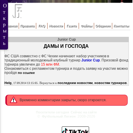
Главная
Правила
FAQ
Новости
Газета
Файлы
Общение
Контакты
Junior Cup
ДАМЫ И ГОСПОДА
ФС США совместно с ФС Чехии начинают набор участников в
традиционный молодежный клубный турнир
Junior Cup
. Призовой фонд
турнира увеличен до
15 млн ФМ
.
Ознакомиться с регламентом турнира и подать заявку на участие можно
пройдя
по ссылке
,
.
.
Helg
Вернуться к
последним новостям
,
новостям турниров
17.09.2014 13:15:05
Временно комментарии закрыты, скоро откроются.
Посетители сегодня
Сейчас на сайте
©
2008-2026
Футбольный Легион