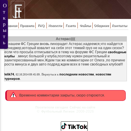
Главная
Правила
FAQ
Новости
Газета
Файлы
Общение
Контакты
Астерас((((
В нашем ФС Греции вновь лихорадит Астерас.надеемся,что найдется
менеджер,который взвалит на себя этот тяжкий груз не на один сезон?
если что просьба отписываться в тему на форуме ФС Греции
свободные
.минус большой у клуба,поэтому нужен решительный и
клубы
заинтересованный мен.Ждем так же комментарии от Олега ,по причине
роста минуса и двух авто подряд.ждем всех в теме свободных клубов!!!
,
.
lelik74
Вернуться к
последним новостям
,
новостям
02.10.2014 09:45:09
.
турниров
Временно комментарии закрыты, скоро откроются.
Посетители сегодня
Сейчас на сайте
©
2008-2026
Футбольный Легион