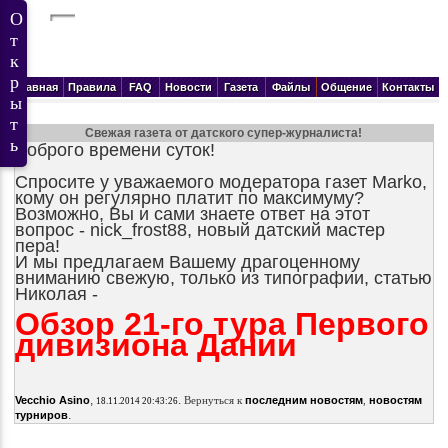
Главная
Правила
FAQ
Новости
Газета
Файлы
Общение
Контакты
Свежая газета от датского супер-журналиста!
Доброго времени суток!
Спросите у уважаемого модератора газет Marko,
кому он регулярно платит по максимуму?
Возможно, Вы и сами знаете ответ на этот
вопрос - nick_frost88, новый датский мастер
пера!
И мы предлагаем Вашему драгоценному
вниманию свежую, только из типографии, статью
Николая -
Обзор 21-го тура Первого
дивизиона Дании
,
.
Vecchio Asino
Вернуться к
последним новостям
,
новостям
18.11.2014 20:43:26
.
турниров