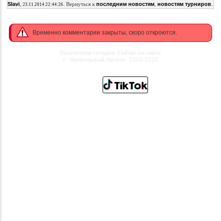
,
.
.
Slavi
Вернуться к
последним новостям
,
новостям турниров
23.11.2014 22:44:26
Временно комментарии закрыты, скоро откроются.
Посетители сегодня
Сейчас на сайте
©
2008-2026
Футбольный Легион