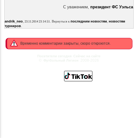
С уважением,
президент ФC Уэльса
,
.
andrik_neo
Вернуться к
последним новостям
,
новостям
23.11.2014 23:14:51
.
турниров
Временно комментарии закрыты, скоро откроются.
Посетители сегодня
Сейчас на сайте
©
2008-2026
Футбольный Легион