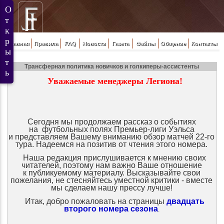
Главная
Правила
FAQ
Новости
Газета
Файлы
Общение
Контакты
Трансферная политика новичков и голкиперы-ассистенты
Уважаемые менеджеры Легиона!
Сегодня мы продолжаем рассказ о событиях
на футбольных полях Премьер-лиги Уэльса
и представляем Вашему вниманию обзор матчей 22-го
тура. Надеемся на позитив от чтения этого номера.
Наша редакция прислушивается к мнению своих
читателей, поэтому нам важно Ваше отношение
к публикуемому материалу. Высказывайте свои
пожелания, не стесняйтесь уместной критики - вместе
мы сделаем нашу прессу лучше!
Итак, добро пожаловать на страницы
двадцать
второго номера сезона
.