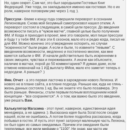
Но, один секрет..Сам чат, это был зародышем Гостевых Книг
Федераций. Уже тогда, он закладывался именно как гостевая. Но о их
роли, наверное поговорим уже через 1 год :).
Прессухи
- ближе к концу года совершили переворот в сознании
Легионовцев. Снова мой безумный самопроизвол нашел отклик. А
переворот состоял в следующем, в самой цели прессух. До введения
возможности писать в "чужом матче", главной целью было получение
ФМ. И Когда я приходил в проект, мне это говорили, мол пиши прессухи
и буду т у тебя ФМ. И все эти 6 сезонов, мало кто и редко когда, писал не
для ФМ. Можно конечно это утверждение оспорить, но случаи
"искренности" были редки. А если и были, то извините "левыми". С
введением возможности, медленно и постепенно многие, как мне
кажется забыли о ФМ. И начали действительно быть искреннеми в
своих эмоциях, чувствах и переживаниях. А иначе как объясните,
наличие в матчах, порой до 50 комментариев? Я думаю даже, если
отменю невзначай на 1 ИД выплату ФМов, мало кто заметит теперь о
недосдачи. А раньше? :)
Фин. Отчет
- а это первая ласточка в зарождении нового Легиона. И
нового не в плане сайта, а в плане подхода. Раньше как, куда не глянь -
жизнь данных состояла 1 ид. Вы не знаете что было позавчера. Это
было раньше. Финансы, стали первым полным воплощением новой
концепции - "все сохраняется". А о том, как важно было это введение,
уже решать
Вам.
Калькулятор Магазина
- этот пункт, наверное, единственная идея
менеджера, а не админа :). Высказана идея была Scrat после сходки
нашей, если не ошибаюсь..А потом более подробна рассказана, когда
побывал в гостях. И пусть этот пункт затронул маленькую часть Легиона,
он был один из самых ожидаемых. Причем эти ожидания были
терпеливые, все жили мифами о "1100". Не знаю, как часто им