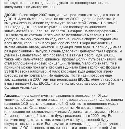
пользуются после введения, но думаю это воплощение в жизнь
заслужило свои долгие сезоны.
ДЮСШ
- В сентябре 2007 года, я начал реализовывать идею о новом
ДЮСШ. Идея была написана, но потом ДЮСШ долго не работал. И
выпуск 4 сезона, многие сделали уже только этой Осенью. Но, зимой
2008 года, ДЮСШ была открыта. Была воплощена концепция
зависимостей РУ- Таланта-Возраста+ Разброс Скиллов профильный.
НО, чего-то не хватало. И это чего-то появилось в 6 сезоне. Стал
доступен выбор игроков по ходу сезона. Многие спорят, о хорош или
плох дюсш, хорош или плох разброс скиллов. Вчера наткнулся на
высказывание Авера, кажется 31 декабря 2008 года. "Спасибо Диме за
разброс скиллов и выпуск, я очень доволен". Примерно такая фраза.. И
думаю знаменательно, что прозвучала в канун Нового Года. ДЮСШ,
также как и калькулятор, финансы, прошел Долгий путь реализаций, он
стал воплощением новых Концепций Легиона. Мало кто знает, что в
принципе можно показать, кто был в Динамо Киев в колонках Дюсша в
33 ИД 6 сезона например. И мало кто знает, куда деваются игроки,
которых вы не подписали. Но надеюсь, что те идеи, которые еще
закладывались в 2007 году, при реализации ДЮСШ, обретут своб жизнь
в наступившем Году. ДЮСШ - это не только ссылка в ростере - ЭТо
большая жизнь идеи.
Админка
- последний пункт с названием в голосовании.. Я уже
упоминал об админке при описании помощи федерации.. Да, ее видела
наверное 1/10 часть пользователей. О ней что-то полноценно может
сказать только Стас, немного президенты. Но все же я внес ее в
голосование по нескольким причинам. Админка - это фундамент Нового
Легиона, новых идей, которые будут реализованы в 2009 году. Ее
наличие ощущают и с каждым месяцем все существенней будут
ощущать пользователи. Вы получаете помощь федераций, получаете
игроков в ДЮСШ, теперь открыты новости и голосования в ней. И это,