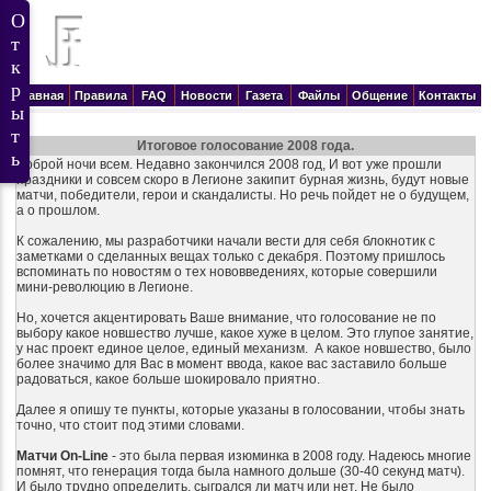
Главная
Правила
FAQ
Новости
Газета
Файлы
Общение
Контакты
Итоговое голосование 2008 года.
Доброй ночи всем. Недавно закончился 2008 год, И вот уже прошли
праздники и совсем скоро в Легионе закипит бурная жизнь, будут новые
матчи, победители, герои и скандалисты. Но речь пойдет не о будущем,
а о прошлом.
К сожалению, мы разработчики начали вести для себя блокнотик с
заметками о сделанных вещах только с декабря. Поэтому пришлось
вспоминать по новостям о тех нововведениях, которые совершили
мини-революцию в Легионе.
Но, хочется акцентировать Ваше внимание, что голосование не по
выбору какое новшество лучше, какое хуже в целом. Это глупое занятие,
у нас проект единое целое, единый механизм. А какое новшество, было
более значимо для Вас в момент ввода, какое вас заставило больше
радоваться, какое больше шокировало приятно.
Далее я опишу те пункты, которые указаны в голосовании, чтобы знать
точно, что стоит под этими словами.
Матчи On-Line
- это была первая изюминка в 2008 году. Надеюсь многие
помнят, что генерация тогда была намного дольше (30-40 секунд матч).
И было трудно определить, сыгрался ли матч или нет. Не было