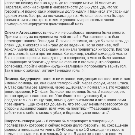
известно никому сколько ждать до генерации матча. И многие из
Парагвая, Японии сидели в неизвестности до 3-5 утра. Да, что уж
говорить..Я помню, как и Украинцы долго ждали. Помнится эту страницу
сделал очень быстро, за полчасика где-то.. Но она позволила быстро
скачивать матч, смотреть отчет, и узнавать через сколько часов
примерно сгенерируется долгожданный матч.
Опека и Агрессивность
- если я не ошибаюсь, введены были вместе.
Причем сразу за введением матчей он-лайн. Естественно это был
переворот нашего Геннадия. Я лично не помню, что уж были за игры до
опеки. Да, я кажется и не играл до ее ведения. Но за счет нее, мой
Асколи умело играл с грандами, начинали появляться хитрости. Как при
игре с опекой, так и против опеки. Как пример, слабой командой можно
было просто пресечь нападающего соперника, а можно было главных
нападающих отбросить далеко на фланги и оголив центр обороны
соперника, пройти каким-нибудь инвалидом и попробовать забить гол.
Так я помню забивал, автору Геннадия голы :).
Помощь Федерации
- как это ни странно, следующим новшеством стала
именно помощь. Да, она была "геморойной". Через форум, через Стаса.
А Стас сам там без админки, через БД вбивал и помогал, на это уходило
много времени,
НО
- факт был фактом, помощь была. И наверное, это
только придает важность ее. Уже ближе к концу сезону 6, а
следовательно к концу года, помощь уже оказывали и оказывают сами
президенты. Еще хочется добавить, что это был неким переворотом со
стороны администрации, взят курс на политику - "Федерация сама
заботится о себе, о своих клубах, и бедным нужно помогать".
Скорость генерации
- к 6 сезону был переворот в генерации, о
последствиях которого и сейчас можно долго говорить. Но, сокращение
скорости генерации матчей с 35-40 секунд до 1-2 секунды - ну просто
нельзя не выделить в отдельный пункт. Я даже не знаю, что еще тут