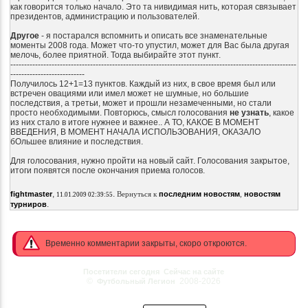
как говорится только начало. Это та нивидимая нить, которая связывает
президентов, администрацию и пользователей.
Другое
- я постарался вспомнить и описать все знаменательные
моменты 2008 года. Может что-то упустил, может для Вас была другая
мелочь, более приятной. Тогда выбирайте этот пункт.
--------------------------------------------------------------------------------------------------------
---------------------------
Получилось 12+1=13 пунктов. Каждый из них, в свое время был или
встречен овациями или имел может не шумные, но большие
последствия, а третьи, может и прошли незамеченными, но стали
просто необходимыми. Повторюсь, смысл голосования
не узнать
, какое
из них стало в итоге нужнее и важнее.. А ТО, КАКОЕ В МОМЕНТ
ВВЕДЕНИЯ, В МОМЕНТ НАЧАЛА ИСПОЛЬЗОВАНИЯ, ОКАЗАЛО
бОльшее влияние и последствия.
Для голосования, нужно пройти на новый сайт. Голосования закрытое,
итоги появятся после окончания приема голосов.
,
.
fightmaster
Вернуться к
последним новостям
,
новостям
11.01.2009 02:39:55
.
турниров
Временно комментарии закрыты, скоро откроются.
Посетители сегодня
Сейчас на сайте
©
2008-2026
Футбольный Легион