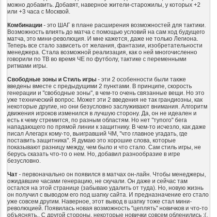
можно добавить. Добавят, наверное жители-старожилы, у которых +2
или +3 часа с Москвой.
Комбинации
- это ШАГ в плане расширения возможностей для тактики.
Возможность влиять до матча с помощью условий на сам ход будущего
матча, это мини-революция. И мне кажется, даже не только Легиона.
Теперь все стало зависеть от желания, фантазии, изобретательности
менеджера. Стала возможной реализация, как о ней многочисленно
говорили по ТВ во время ЧЕ по футболу, тактике с переменными
ритмами игры.
Свободные зоны и Стиль игры
- эти 2 особенности были также
введены вместе с предыдущими 2 пунктами. В принципе, скорость
генерации и "свободные зоны", в чем-то очень связанные вещи. Но это
уже технический вопрос. Может эти 2 введения не так грандиозны, как
некоторые другие, но они безусловно заслуживают внимания. Алгоритм
движения игроков изменился в лучшую сторону. Да, он не идеален и
есть к чему стремится, по разным областям. Но нет "тупого" бега
нападающего по прямой линии к защитнику. В чем-то исчезло, как даже
писал Алегарх кому-то, выигравший ЧМ, "что главное угадать, где
поставить защитника". Я думаю это хорошие слова, которые
показывают разницу между, чем было и что стало. Сам стиль игры, не
берусь сказать что-то о нем. Но, добавил разнообразие в игре
безусловно.
Чат
- первоначально он появился в матчах он-лайн. Чтобы менеджеры,
ожидавшие часами генерацию, не скучали. Он даже и сейчас там
остался на этой странице (забываю удалить от туда). Но, новую жизнь
он получил с выводом его под шапку сайта. И предназначение его стало
уже совсем другим. Наверное, этот вывод в шапку тоже стал мини-
революцией. Появилась новая возможность "цеплять" новичков и что-то
объяснять.. С другой стороны, некоторые новички совсем обленились :(.