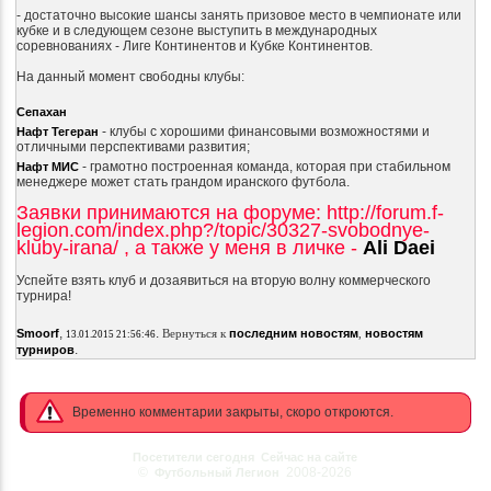
- достаточно высокие шансы занять призовое место в чемпионате или
кубке и в следующем сезоне выступить в международных
соревнованиях - Лиге Континентов и Кубке Континентов.
На данный момент свободны клубы:
Сепахан
- клубы с хорошими финансовыми возможностями и
Нафт Тегеран
отличными перспективами развития;
- грамотно построенная команда, которая при стабильном
Нафт МИС
менеджере может стать грандом иранского футбола.
Заявки принимаются на форуме: http://forum.f-
legion.com/index.php?/topic/30327-svobodnye-
kluby-irana/ , а также у меня в личке -
Ali Daei
Успейте взять клуб и дозаявиться на вторую волну коммерческого
турнира!
,
.
Smoorf
Вернуться к
последним новостям
,
новостям
13.01.2015 21:56:46
.
турниров
Временно комментарии закрыты, скоро откроются.
Посетители сегодня
Сейчас на сайте
©
2008-2026
Футбольный Легион