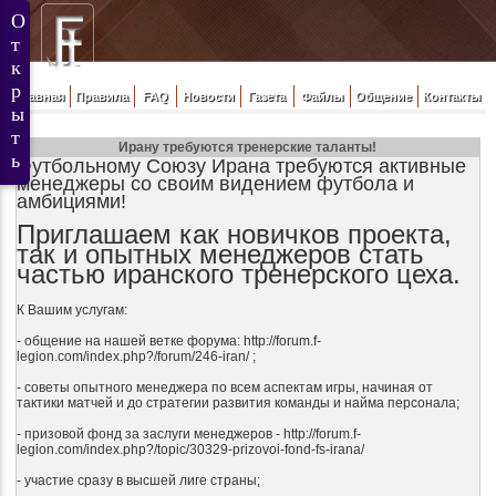
Главная
Правила
FAQ
Новости
Газета
Файлы
Общение
Контакты
Ирану требуются тренерские таланты!
Футбольному Союзу Ирана требуются активные
менеджеры со своим видением футбола и
амбициями!
Приглашаем как новичков проекта,
так и опытных менеджеров стать
частью иранского тренерского цеха.
К Вашим услугам:
- общение на нашей ветке форума: http://forum.f-
legion.com/index.php?/forum/246-iran/ ;
- советы опытного менеджера по всем аспектам игры, начиная от
тактики матчей и до стратегии развития команды и найма персонала;
- призовой фонд за заслуги менеджеров - http://forum.f-
legion.com/index.php?/topic/30329-prizovoi-fond-fs-irana/
- участие сразу в высшей лиге страны;