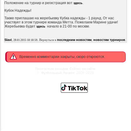
Положение на турнир и регистрация вот
.
здесь
Кубок Надежды!
Также приглашаю на жеребьевку Кубка надежды - 1 раунд. От нас
участвует в этом турнире команда Метта. Пожелаем Марине удачи!
Жеребьевка будет
начало в 21-00 по москве.
здесь
,
.
.
Slavi
Вернуться к
последним новостям
,
новостям турниров
28.01.2015 18:18:59
Временно комментарии закрыты, скоро откроются.
Посетители сегодня
Сейчас на сайте
©
2008-2026
Футбольный Легион