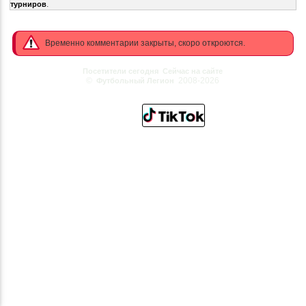
.
турниров
Временно комментарии закрыты, скоро откроются.
Посетители сегодня
Сейчас на сайте
©
2008-2026
Футбольный Легион