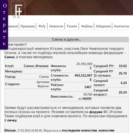
Главная
Правила
FAQ
Новости
Газета
Файлы
Общение
Контакты
Сиена и другие..
Всем привет!
Четырехкратный чемпион Италии, участник Лиги Чемпионов текущего
сезона, а так же по подбору игроков сильнейшая команда федерации -
,в поисках менеджера.
Сиена
26,493,068
Клуб:
Сиена
(
Италия
)
Финансы
Средний РУ:
19.02
$
клуба:
Менеджер:
Средний РУ
25.76
Стоимость
493,312,067
11-лучших:
Город:
Сиена
клуба:
$
Средний
Артемио
4.24
Стадион:
Рейтинг
талант:
Франчи
1467
клуба:
Средний
25.24
65786
возраст:
Вместимость:
из
66000
Заявки будут рассматриваться от менеджеров, которые провели два
полных сезона на проекте. Резюме оставляем на
ФС Италии.
форуме
Также подберем клуб и для новичков проекта. По вопросам обращаемся
в
.
личку
,
.
Elessar
Вернуться к
последним новостям
,
новостям
17.02.2015 10:00:49