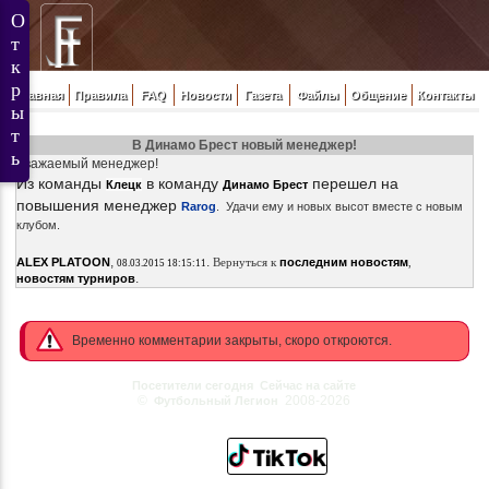
Главная
Правила
FAQ
Новости
Газета
Файлы
Общение
Контакты
В Динамо Брест новый менеджер!
Уважаемый менеджер!
Из команды
в команду
перешел на
Клецк
Динамо Брест
повышения менеджер
Rarog
. Удачи ему и новых высот вместе с новым
клубом.
,
.
ALEX PLATOON
Вернуться к
последним новостям
,
08.03.2015 18:15:11
.
новостям турниров
Временно комментарии закрыты, скоро откроются.
Посетители сегодня
Сейчас на сайте
©
2008-2026
Футбольный Легион