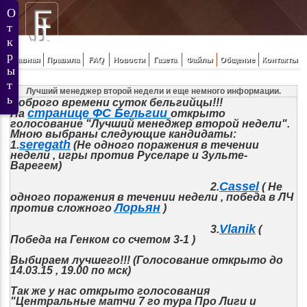
Главная
Правила
FAQ
Новости
Газета
Файлы
Общение
Контакты
Лучший менеджер второй недели и еще немного информации.
Доброго времени суток бельгийцы!!!
странице ФС Бельгии
На
открыто
голосование "Лучший менеджер второй недели".
Мною выбраны следующие кандидаты:
seregath
1.
(Не одного поражения в течении
недели , игры против Руселаре и Зульте-
Варегем)
Cassel
2.
( Не
одного поражения в течении недели , победа в ЛЧ
Лорьян
против сложного
)
Vlanik
3.
(
Победа на Генком со счетом 3-1 )
Выбираем лучшего!!! (Голосование открыто до
14.03.15 , 19.00 по мск)
Так же у нас открыто голосования
"Центральные матчи 7 го тура Про Лиги и