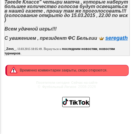
Твееде Классе" четыри матча , которые наберут
большее количество голосов будут освещаться
в нашей газете , прошу там же проголосовать!!!
(голосование открыто до 15.03.2015 , 22.00 по мск
)
Всем удачной игры!!!
seregath
С уважением , президент ФС Бельгии
,
.
_Zevs_
Вернуться к
последним новостям
,
новостям
13.03.2015 18:05:49
.
турниров
Временно комментарии закрыты, скоро откроются.
Посетители сегодня
Сейчас на сайте
©
2008-2026
Футбольный Легион