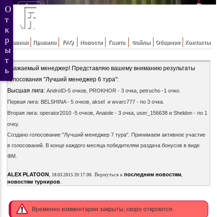
Главная
Правила
FAQ
Новости
Газета
Файлы
Общение
Контакты
Уважаемый менеджер! Представляю вашему вниманию результаты
голосования "Лучший менеджер 6 тура":
Высшая лига:
AndroID-5 очков,
PROKHOR - 3 очка,
petrucho -1 очко.
Первая лига:
BELSHINA - 5 очков,
aksel и
wvarc777 - по 3 очка.
Вторая лига:
operator2010 -5 очков,
Anatole - 3 очка,
user_156638 и
Sheldon - по 1
очку.
Создано голосование "Лучший менеджер 7 тура". Принимаем активное участие
в голосований. В конце каждого месяца победителям раздача бонусов в виде
ФМ.
,
.
ALEX PLATOON
Вернуться к
последним новостям
,
18.03.2015 20:17:00
.
новостям турниров
Временно комментарии закрыты, скоро откроются.