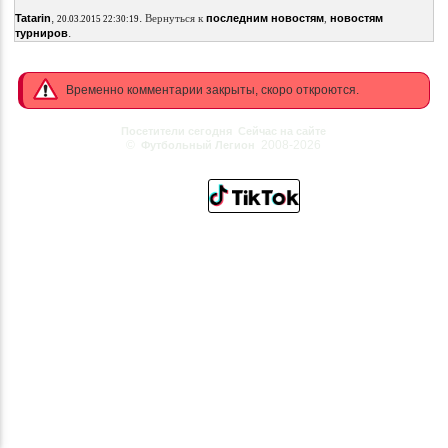
,
.
Tatarin
Вернуться к
последним новостям
,
новостям
20.03.2015 22:30:19
.
турниров
Временно комментарии закрыты, скоро откроются.
Посетители сегодня
Сейчас на сайте
©
2008-2026
Футбольный Легион