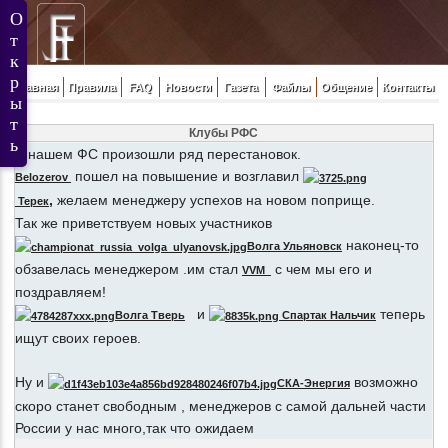
Главная
Правила
FAQ
Новости
Газета
Файлы
Общение
Контакты
Клубы РФС
В нашем ФС произошли ряд перестановок.
пошел на повышение и возглавил
Belozerov
,
желаем менеджеру успехов на новом поприще.
Терек
Так же приветствуем новых участников
наконец-то
Волга Ульяновск
обзавелась менеджером .им стал
с чем мы его и
VVM
поздравляем!
и
теперь
Волга Тверь
Спартак Нальчик
ищут своих героев.
Ну и
возможно
СКА-Энергия
скоро станет свободным , менеджеров с самой дальней части
России у нас много,так что ожидаем