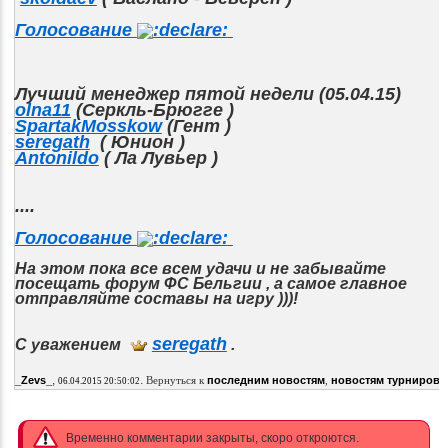
Голосование
Лучший менеджер пятой недели (05.04.15)
olna11
(Серкль-Брюгге )
SpartakMosskow
(Гент )
seregath
( Юнион )
Antonildo
( Ла Лувьер )
....
Голосование
На этом пока все всем удачи и не забывайте
посещать форум ФС Бельгии , а самое главное
отправляйте составы на игру )))!
seregath
С уважением
.
,
.
.
_Zevs_
Вернуться к
последним новостям
,
новостям турниров
06.04.2015 20:50:02
Временно комментарии закрыты, скоро откроются.