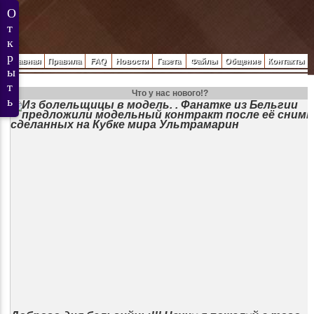
Главная
Правила
FAQ
Новости
Газета
Файлы
Общение
Контакты
Что у нас нового!?