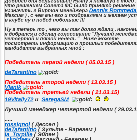
Доброго дня бельгийцы!!! Начну я пожалуй с того ,
что решением Совета ФС было принято решение
Dennis Rommedah
назначить в Виртон менеджера
Максим ) , с чем мы его и поздравляем и желаем успе
в клубе ну и побед побольше !!!
Ну а теперь то , чего вы так долго ждали , наконец
я добрался и сделал голосование "Лучший менедже
четвертой и пятой недель " . Ниже можете
посмотреть информацию о прошлых победителях
кандидатов выбранных мной :
Победитель первой недели ( 05.03.15 )
deTarantino
Победитель второй недели ( 13.03.15 )
Vlanik
Победитель третьей недели ( 21.03.15)
19Vitaliy72
и
SeregaSM
Лучший менеджер четвертой недели ( 29.03.15 
.....
rossignol
( Дессел )
deTarantino
( Зульте - Варегем )
la_Torpille
( Эйпен )
skoldaev
( Васланд - Беверен )