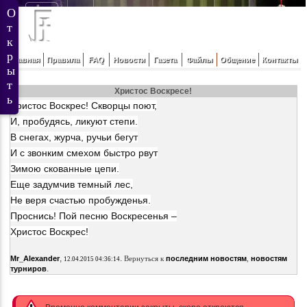
Главная
Правила
FAQ
Новости
Газета
Файлы
Общение
Контакты
Христос Воскресе!
Христос Воскрес! Скворцы поют,
И, пробудясь, ликуют степи.
В снегах, журча, ручьи бегут
И с звонким смехом быстро рвут
Зимою скованные цепи.
Еще задумчив темный лес,
Не веря счастью пробужденья.
Проснись! Пой песню Воскресенья –
Христос Воскрес!
,
.
Mr_Alexander
Вернуться к
последним новостям
,
новостям
12.04.2015 04:36:14
.
турниров