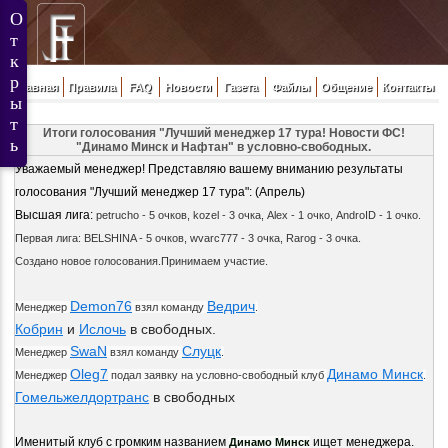
Главная
Правила
FAQ
Новости
Газета
Файлы
Общение
Контакты
Итоги голосования "Лучший менеджер 17 тура! Новости ФС!
"Динамо Минск и Нафтан" в условно-свободных.
Уважаемый менеджер! Представляю вашему вниманию результаты
голосования "Лучший менеджер 17 тура": (Апрель)
Высшая лига:
petrucho - 5 очков,
kozel - 3 очка,
Alex - 1 очко,
AndroID - 1 очко.
Первая лига:
BELSHINA - 5 очков,
wvarc777 - 3 очка,
Rarog - 3 очка.
Создано новое голосования.Принимаем участие.
Demon76
Ведрич
Менеджер
взял команду
.
Кобрин
и
Ислочь
в свободных.
SwaN
Слуцк
Менеджер
взял команду
.
Oleg7
Динамо Минск
Менеджер
подал заявку на условно-свободный клуб
.
Гомельжелдортранс
в свободных
Именитый клуб с громким названием
ищет менеджера.
Динамо Минск