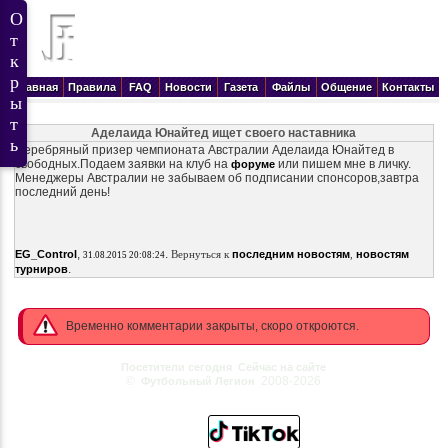
Главная
Правила
FAQ
Новости
Газета
Файлы
Общение
Контакты
Аделаида Юнайтед ищет своего наставника
Серебряный призер чемпионата Австралии Аделаида Юнайтед в
свободных.Подаем заявки на клуб на
или пишем мне в личку.
форуме
Менеджеры Австралии не забываем об подписании спонсоров,завтра
последний день!
,
.
EG_Control
Вернуться к
последним новостям
,
новостям
31.08.2015 20:08:24
.
турниров
Временно комментарии закрыты, скоро откроются.
Посетители сегодня
Сейчас на сайте
©
2008-2026
Футбольный Легион