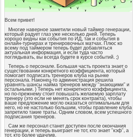
Всем привет!
Многие наверное заметили новый таймер генерации,
который радует глаз уже несколько дней. Теперь
хорошо видны как события по ИД, так и события в
онлайн-турнирах и тренировочных матчах. Плюс ко
всему под таймером теперь будет добавляться
актуальная информация, и если туда часто
поглядывать, вы всегда будете в курсе событий. ;)
Теперь о персонале. Большая часть проекта знает о
существовании конкретного коэффициента, который
помогает подписать тренеров клуба на рынке
персонала. Наконец-то администрация решила
уравнять шансы найма тренеров между "знающими" и
остальными. ) Теперь нет конкретного коэффициента,
но по-прежнему стоит повышать желаемую зарплату
тренеру (это если не менять срок контракта), чтобы
ваше предложение могло оказаться оптимальным для
него, но не настолько большим, чтобы правление клуба
запретило такие траты. Одним словом, всем успешного
подписания тренеров.
Сам же персонал станет доступен после окончания
генерации, и теперь выиграет не тот, кто знает "кэф", а
тот, кто более удачлив.