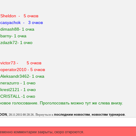
Sheldon
- 5 очков
-
casyachok
- 3 очков
 dimash88
- 1 очка
 barny- 1 очка
-
zdazik72- 1 очко
- victor73 - 5 очков
-
operator2010
- 5 очков
-
Aleksandr3462- 1 очка
 nerazurro - 1 очко
 krest2121 - 1 очко
 CRISTALL -1 очко
новое голосование. Проголосовать можно тут же слева внизу.
,
.
.
TOON
Вернуться к
последним новостям
,
новостям турниров
28.11.2015 00:28:26
еменно комментарии закрыты, скоро откроются.