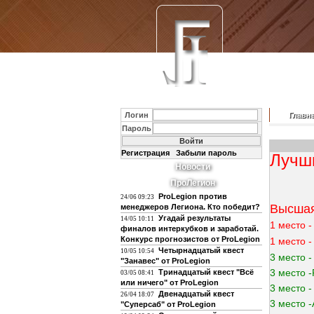
Логин
Главн
Пароль
Регистрация
Забыли пароль
Лучши
Новости
ПроЛегион
ProLegion против
24/06 09:23
Высшая
менеджеров Легиона. Кто победит?
Угадай результаты
14/05 10:11
1 место 
финалов интеркубков и заработай.
Конкурс прогнозистов от ProLegion
1 место 
Четырнадцатый квест
10/05 10:54
3 место 
"Занавес" от ProLegion
3 место -
Тринадцатый квест "Всё
03/05 08:41
или ничего" от ProLegion
3 место 
Двенадцатый квест
26/04 18:07
3 место -
"Суперсаб" от ProLegion