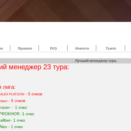
ая
Правила
FAQ
Новости
Газета
Лучший менеджер тура.
й менеджер 23 тура:
 лига:
-
- 5 очков
ALEX PLATOON
-
- 5 очков
taavt
-
razer - 1 очко
PROKHOR -1 очко
-
allber- 1 очко
Alex - 1 очко