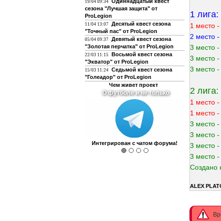
Одиннадцатый квест
19/04 09:34
сезона "Лучшая защита" от
1 лига:
ProLegion
Десятый квест сезона
11/04 13:07
1 место -
"Точный пас" от ProLegion
2 место 
Девятый квест сезона
05/04 09:37
"Золотая перчатка" от ProLegion
3 место -
Восьмой квест сезона
22/03 11:15
3 место -
"Экватор" от ProLegion
3 место 
Седьмой квест сезона
15/03 11:24
"Голеадор" от ProLegion
Чем живет проект
2 лига:
О футболе и не только
1 место 
1 место 
3 место 
3 место -
Интегрирован с чатом форума!
3 место -
3 место -
Создано 
ALEX PLA
Вр