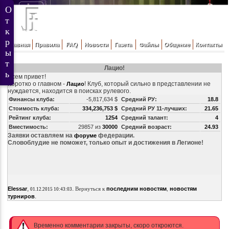
Главная
Правила
FAQ
Новости
Газета
Файлы
Общение
Контакты
Лацио!
Всем привет!
Коротко о главном -
! Клуб, который сильно в представлении не
Лацио
нуждается, находится в поисках рулевого.
Финансы клуба:
-5,817,634 $
Средний РУ:
18.8
Стоимость клуба:
334,236,753 $
Средний РУ 11-лучших:
21.65
Рейтинг клуба:
1254
Средний талант:
4
Вместимость:
29857 из
30000
Средний возраст:
24.93
Заявки оставляем на
федерации.
форуме
Словоблудие не поможет, только опыт и достижения в Легионе!
,
.
Elessar
Вернуться к
последним новостям
,
новостям
01.12.2015 10:43:03
.
турниров
Временно комментарии закрыты, скоро откроются.