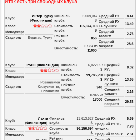
Итак есть три свободных клуба
Интер Турку
Финансы
6,009,047
Средний РУ:
8.41
Клуб:
(
Финляндия
)
клуба:
$
Средний РУ
13.49
Класс:
Стоимость
115,374,113
11-лучших:
клуба:
$
Средний
Менеджер:
2.76
Рейтинг
талант:
Стадион:
Веритас, Турку
856
клуба:
Средний
28.6
10984 из
возраст:
Вместимость:
11000
Клуб:
РоПС
(
Финляндия
)
Финансы
6,022,057
Средний
8.02
клуба:
$
РУ:
Класс:
Стоимость
99,785,290
Средний
Менеджер:
клуба:
$
РУ 11-
13.65
Рованиемен
лучших:
Рейтинг
Стадион:
Кескускенття,
940
клуба:
Средний
Рованиеми
2.16
талант:
16965 из
Вместимость:
17000
Средний
29.53
возраст:
Лахти
Финансы
13,613,527
Средний РУ:
5.69
Клуб:
(
Финляндия
)
клуба:
$
Средний РУ 11-
7.78
Класс:
Стоимость
96,156,694
лучших:
клуба:
$
Средний талант:
2.61
Менеджер:
Рейтинг
Средний
Лахден,