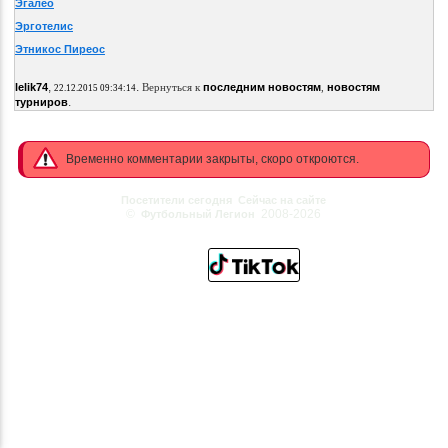
Эгалео
Эрготелис
Этникос Пиреос
,
.
lelik74
Вернуться к
последним новостям
,
новостям
22.12.2015 09:34:14
.
турниров
Временно комментарии закрыты, скоро откроются.
Посетители сегодня
Сейчас на сайте
©
2008-2026
Футбольный Легион