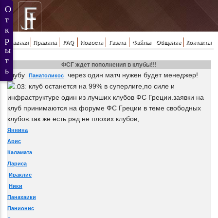
Главная
Правила
FAQ
Новости
Газета
Файлы
Общение
Контакты
ФСГ ждет пополнения в клубы!!!
клубу
через один матч нужен будет менеджер!
Панатоликос
клуб останется на 99% в суперлиге,по силе и
инфраструктуре один из лучших клубов ФС Греции.заявки на
клуб принимаются на форуме ФС Греции в теме свободных
клубов.так же есть ряд не плохих клубов;
Яннина
Арис
Каламата
Лариса
Ираклис
Ники
Панахаики
Панионис