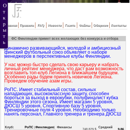
Главная
Правила
FAQ
Новости
Газета
Файлы
Общение
Контакты
ФС Финляндии примет всех желающих без конкурса и отбора
Динамично развивающийся, молодой и амбициозный
финский футбольный союз объявляет о наборе
менеджеров в перспективные клубы Финляндии.
У нас можно быстро сделать свою карьеру и набрать
личный рейтинг менеджера, что даст вам возможность
возглавить топ-клуб Легиона в ближайшем будущем.
Особенно рады будем принять новичков Легиона.
Проведем обучение азам игры.
РоПС. Имеет стабильный состав, сильных
нападающих, высококлассную защиту, способен
бороться за выход в еврокубки, полуфиналист кубка
Финляндии этого сезона. Имеет магазин 5 уровня,
ДЮСШ 5 уровня, Спортивную базу 5 уровня,
Тренировочные поля 4 уровня. Необходимо только
нанять персонал, Главного тренера и тренера ДЮСШ
Клуб:
РоПС
(
Финляндия
)
Финансы
Средний
748,829 $
9.86