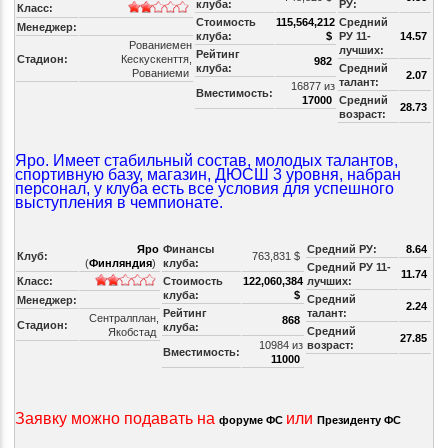
клуба:
РУ:
Класс:
Стоимость
115,564,212
Средний
Менеджер:
клуба:
$
РУ 11-
14.57
Рованиемен
лучших:
Рейтинг
Стадион:
Кескускенття,
982
клуба:
Средний
Рованиеми
2.07
талант:
16877 из
Вместимость:
17000
Средний
28.73
возраст:
Яро. Имеет стабильный состав, молодых талантов,
спортивную базу, магазин, ДЮСШ 3 уровня, набран
персонал, у клуба есть все условия для успешного
выступления в чемпионате.
Яро
Финансы
Средний РУ:
8.64
Клуб:
763,831 $
(
Финляндия
)
клуба:
Средний РУ 11-
11.74
Класс:
Стоимость
122,060,384
лучших:
клуба:
$
Средний
Менеджер:
2.24
Рейтинг
талант:
Сентралплан,
868
Стадион:
клуба:
Средний
Якобстад
27.85
10984 из
возраст:
Вместимость:
11000
Заявку можно подавать на
или
форуме ФС
Президенту ФС