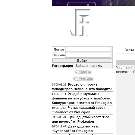
Логин
Главн
Пароль
Регистрация
Забыли пароль
У нас ещё 
Новости
новичков! 
ПроЛегион
ProLegion против
24/06 09:23
менеджеров Легиона. Кто победит?
Угадай результаты
14/05 10:11
финалов интеркубков и заработай.
Конкурс прогнозистов от ProLegion
Четырнадцатый квест
10/05 10:54
"Занавес" от ProLegion
Тринадцатый квест "Всё
03/05 08:41
или ничего" от ProLegion
Двенадцатый квест
26/04 18:07
"Суперсаб" от ProLegion