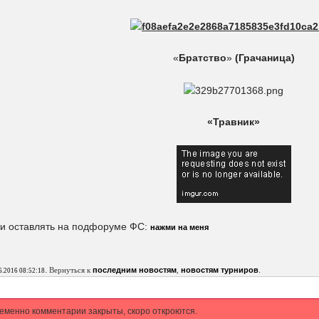
«
Братство
»
(Грачаница)
«Травник»
ки оставлять на подфоруме ФС:
нажми на меня
.
.
Вернуться к
последним новостям
,
новостям турниров
6.2016 08:52:18
еменно комментарии закрыты, скоро откроются.