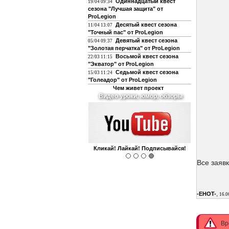
Одиннадцатый квест
19/04 09:34
сезона "Лучшая защита" от
ProLegion
Десятый квест сезона
11/04 13:07
"Точный пас" от ProLegion
Девятый квест сезона
05/04 09:37
"Золотая перчатка" от ProLegion
Восьмой квест сезона
22/03 11:15
"Экватор" от ProLegion
Седьмой квест сезона
15/03 11:24
"Голеадор" от ProLegion
Чем живет проект
Видео уроки, юмор, обзоры
Кликай! Лайкай! Подписывайся!
Все заяв
,
-EHOT-
16.0
Вр