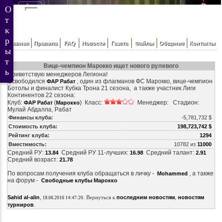
Главная
Правила
FAQ
Новости
Газета
Файлы
Общение
Контакты
Вице-чемпион Марокко ищет нового рулевого
Приветствую менеджеров Легиона!
Освободился
, один из флагманов ФС Марокко, вице-чемпион
ФАР Рабат
Ботолы и финалист Кубка Трона 21 сезона, а также участник Лиги
Континентов 22 сезона:
Клуб:
(
) Класс:
Менеджер: Стадион:
ФАР Рабат
Марокко
Мулай Абдалла, Рабат
Финансы клуба:
-5,781,732 $
Стоимость клуба:
198,723,742 $
Рейтинг клуба:
1294
Вместимость:
10782 из
11000
Средний РУ:
Средний РУ 11-лучших:
Средний талант:
13.84
16.98
2.91
Средний возраст:
21.78
По вопросам получения клуба обращаться в личку -
, а также
Mohammed
на форум -
Свободные клубы Марокко
,
.
Sahid al-alin
Вернуться к
последним новостям
,
новостям
18.06.2016 14:47:20
.
турниров