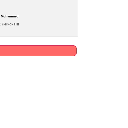
-
Mohammed
Легиона!!!!