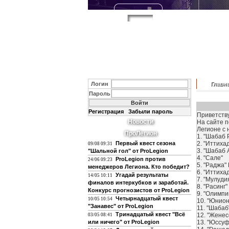
Логин
Главн
Пароль
Регистрация
Забыли пароль
Приветств
Новости
На сайте п
Легионе с 
ПроЛегион
1. "Шабаб 
Первый квест сезона
2. "Иттиха
09/08 09:31
3. "Шабаб 
"Шальной гол" от ProLegion
4. "Сале"
ProLegion против
24/06 09:23
5. "Раджа
менеджеров Легиона. Кто победит?
6. "Иттиха
Угадай результаты
14/05 10:11
7. "Мулуди
финалов интеркубков и заработай.
8. "Расинг"
Конкурс прогнозистов от ProLegion
9. "Олимпи
Четырнадцатый квест
10/05 10:54
10. "Юнион
"Занавес" от ProLegion
11. "Шабаб
Тринадцатый квест "Всё
12. "Женес
03/05 08:41
или ничего" от ProLegion
13. "Юссу