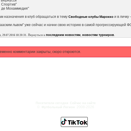
 Бернусси"
н Спортив"
н де Мохаммедия"
ам назначения в клуб обращаться в тему
и в личку 
Свободные клубы Марокко
ааским львом" уже сейчас и начни свою историю в самой прогрессирующей ФС 
,
.
.
n
Вернуться к
последним новостям
,
новостям турниров
29.07.2016 18:20:31
еменно комментарии закрыты, скоро откроются.
Посетители сегодня
Сейчас на сайте
©
2008-2026
Футбольный Легион