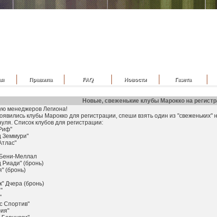
ая
Правила
FAQ
Новости
Газета
Новые, свеженькие клубы Марокко на регистр
ую менеджеров Легиона!
оявились клубы Марокко для регистрации, спеши взять один из "свеженьких" н
нуля. Список клубов для регистрации:
Риф"
д Земмури"
Атлас"
" Бени-Меллал
д Риади" (бронь)
я" (бронь)
к" Дчера (бронь)
"
"
с Спортив"
фия"