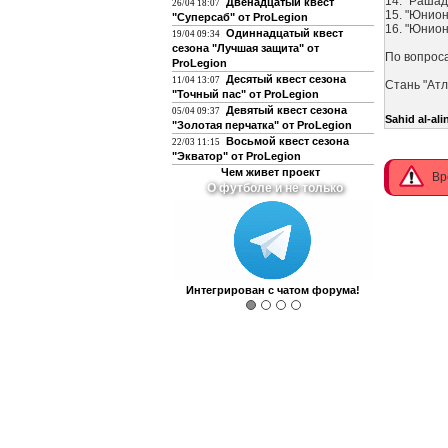
14. "Рашад
Двенадцатый квест
26/04 18:07
15. "Юнио
"Суперсаб" от ProLegion
16. "Юнио
Одиннадцатый квест
19/04 09:34
сезона "Лучшая защита" от
По вопрос
ProLegion
Десятый квест сезона
11/04 13:07
Стань "Атл
"Точный пас" от ProLegion
Девятый квест сезона
05/04 09:37
Sahid al-ali
"Золотая перчатка" от ProLegion
Восьмой квест сезона
22/03 11:15
"Экватор" от ProLegion
Чем живет проект
Вр
О футболе и не только
Интегрирован с чатом форума!