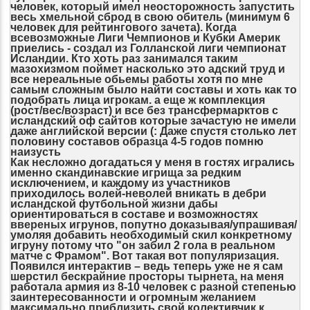
человек, который имел неосторожность запустить
весь хмельной сброд в свою обитель (минимум 6
человек для рейтингового зачета). Когда
всевозможные Лиги Чемпионов и Кубки Америк
приелись - создал из Голланской лиги чемпионат
Исландии. Кто хоть раз занимался таким
мазохизмом поймет насколько это адский труд и
все нереальные обьемы работы хотя по мне
самым сложным было найти составы и хоть как то
подобрать лица игрокам. а еще ж комплекция
(рост/вес/возраст) и все без трансфермарктов с
исландский оф сайтов которые зачастую не имели
даже английской версии (: Даже спустя столько лет
половину составов образца 4-5 годов помню
наизусть
Как несложно догадаться у меня в гостях игрались
именно скандинавские игрища за редким
исключением, и каждому из участников
приходилось волей-неволей вникать в дебри
исландской футбольной жизни дабы
ориентироваться в составе и возможностях
ввереных игрунов, попутно доказывая/упрашивая/
умоляя добавить необходимый скил конкретному
игруну потому что "он забил 2 гола в реальном
матче с Фрамом". Вот такая вот популяризация.
Появился интерактив – ведь теперь уже не я сам
шерстил бескрайние просторы тырнета, на меня
работала армия из 8-10 человек с разной степенью
заинтересованности и огромным желанием
максимально приблизить свой колективчик к