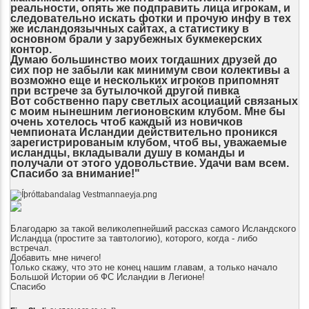
реальности, опять же подправить лица игрокам, и
следовательно искать фотки и прочую инфу в тех
же исландоязычных сайтах, а статистику в
основном брали у зарубежных букмекерских
контор.
Думаю большинство моих тогдашних друзей до
сих пор не забыли как минимум свои колективы а
возможно еще и нескольких игроков припомнят
при встрече за бутылочкой другой пивка
Вот собственно пару светлых асоциаций связаных
с моим нынешним легионовским клубом. Мне бы
очень хотелось чтоб каждый из новичков
чемпионата Исландии действительно проникся
зарегистрированым клубом, чтоб вы, уважаемые
исландцы, вкладывали душу в команды и
получали от этого удовольствие. Удачи вам всем.
Спасибо за внимание!"
Благодарю за такой великолепнейший рассказ самого Исландского
Исландца (простите за тавтологию), которого, когда - либо
встречал.
Добавить мне ничего!
Только скажу, что это не конец нашим главам, а только начало
Большой Истории об ФС Исландии в Легионе!
Спасибо