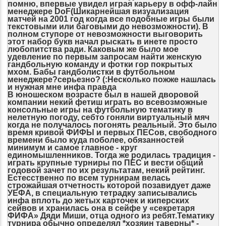
помню, впервые увидел играя карьеру в офф-лайн
менеджере DoF(Шикарнейшая визуализация
матчей на 2001 год когда все подобные игры были
текстовыми или баговыми до невозможности). В
полном ступоре от невозможности выговорить
этот набор букв начал рыскать в инете просто
любопитства ради. Каковым же было мое
удевление по первым запросам найти женскую
гандбольную команду и фотки гор покрытых
мхом. Бабы гандболистки в футбольном
менеджере?серьезно? (:Несколько пожже нашлась
и нужная мне инфа правда
В юношеском возрасте был в нашей дворовой
компании некий фетиш играть во всевозможные
консольные игры на футбольную тематику в
нелетную погоду, себто гоняли виртуальный мяч
когда не получалось погонять реальный. Это было
время кривой ФИФЫ и первых ПЕСов, свободного
времени было куда поболее, обязанностей
минимум и самое главное - круг
единомышленников. Тогда же родилась традиция -
играть крупные турниры по ПЕС и вести общий
годовой зачет по их результатам, некий рейтинг.
Естесственно по всем турнирам велась
строжайшая отчетность которой позавидует даже
УЕФА, в специальную тетрадку записывались
инфа вплоть до жетых карточек и киперских
сейвов и хранилась она в сейфе у «секретаря
ФИФА» Дяди Миши, отца одного из ребят.Тематику
турнира обычно определял *хозяин таверны* -