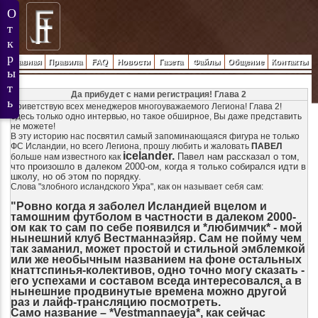
Главная
Правила
FAQ
Новости
Газета
Файлы
Общение
Контакты
Да прибудет с нами регистрация! Глава 2
Приветствую всех менеджеров многоуважаемого Легиона! Глава 2!
Здесь только одно интервью, но такое обширное, Вы даже представить
не можете!
В эту историю нас посвятил самый запоминающаяся фигура не только
ФС Исландии, но всего Легиона, прошу любить и жаловать
ПАВЕЛ
icelander.
Павел нам рассказал о том,
больше нам известного как
что произошло в далеком 2000-ом, когда я только собирался идти в
школу, но об этом по порядку.
Слова "злобного исландского Укра", как он называет себя сам:
"Ровно когда я заболел Исландией вцелом и
тамошним футболом в частности в далеком 2000-
ом как то сам по себе появился и *любимчик* - мой
нынешний клуб Вестманнаэйяр. Сам не пойму чем
так заманил, может простой и стильной эмблемкой
или же необычным названием на фоне остальных
кнаттспинья-колективов, одно точно могу сказать -
его успехами и составом вседа интересовался, а в
нынешние продвинутые времена можно другой
раз и лайф-трансляцию посмотреть.
Само название – *Vestmannaeyja*, как сейчас