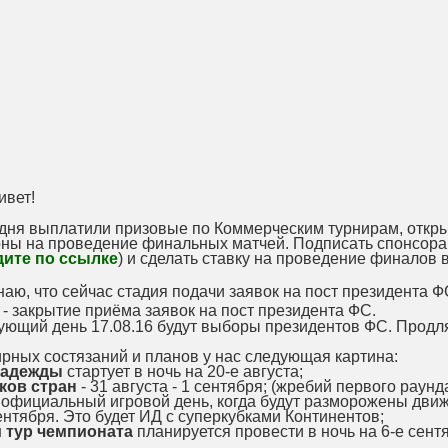
ивет!
дня выплатили призовые по Коммерческим турнирам, откр
ны на проведение финальных матчей. Подписать спонсора
дите по ссылке
) и сделать ставку на проведение финалов
аю, что сейчас стадия подачи заявок на пост президента Ф
- закрытие приёма заявок на пост президента ФС.
ующий день 17.08.16 будут выборы президентов ФС. Продл
ирных состязаний и планов у нас следующая картина:
Надежды
стартует в ночь на 20-е августа;
бков стран
- 31 августа - 1 сентября; (жребий первого раун
официальный игровой день, когда будут разморожены движ
ентября. Это будет ИД с суперкубками Континентов;
 тур чемпионата
планируется провести в ночь на 6-е сент