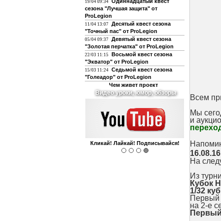
Одиннадцатый квест
19/04 09:34
сезона "Лучшая защита" от
ProLegion
Десятый квест сезона
11/04 13:07
"Точный пас" от ProLegion
Девятый квест сезона
05/04 09:37
"Золотая перчатка" от ProLegion
Восьмой квест сезона
22/03 11:15
"Экватор" от ProLegion
Седьмой квест сезона
15/03 11:24
"Голеадор" от ProLegion
Чем живет проект
Видео уроки, юмор, обзоры
Всем пр
Мы сего
и
аукцио
перехо
Напомин
Кликай! Лайкай! Подписывайся!
16.08.16
На след
Из турн
Кубок 
1/32 ку
Первый 
на 2-е с
Первый