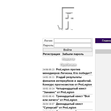
Логин
Главн
Пароль
Регистрация
Забыли пароль
Новости
ПроЛегион
ProLegion против
24/06 09:23
менеджеров Легиона. Кто победит?
Угадай результаты
14/05 10:11
финалов интеркубков и заработай.
Конкурс прогнозистов от ProLegion
Четырнадцатый квест
10/05 10:54
"Занавес" от ProLegion
Тринадцатый квест "Всё
03/05 08:41
или ничего" от ProLegion
Двенадцатый квест
26/04 18:07
"Суперсаб" от ProLegion