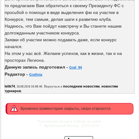
то предлагаем Вам обратиться к своему Президенту ФС с
просьбой о помощи в виде выделения фм на участие в
Конкурсе, тем самым, делая шаги к развитию клуба.
Надеюсь, что Вам пойдут навстречу и Вы станете нашим
долгожданным участником конкурса.
Заявки об участии можно подавать даже, если конкурс
начался.
На этом у нас всё. Желаем успехов, как в жизни, так и на
просторах Легиона.
Данную запись подготовил -
Graf_94
Редактор -
Grafinia
,
.
lelik74
Вернуться к
последним новостям
,
новостям
26.08.2016 10:08:40
.
турниров
Временно комментарии закрыты, скоро откроются.
Посетители сегодня
Сейчас на сайте
©
2008-2026
Футбольный Легион