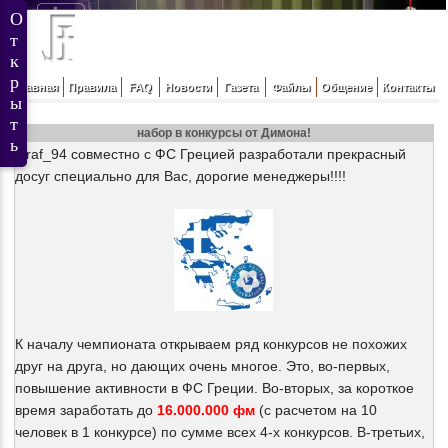
Главная
Правила
FAQ
Новости
Газета
Файлы
Общение
Контакты
набор в конкурсы от Димона!
Graf_94 совместно с ФС Грецией разработали прекрасный
досуг специально для Вас, дорогие менеджеры!!!!
К началу чемпионата открываем ряд конкурсов не похожих
друг на друга, но дающих очень многое. Это, во-первых,
повышение активности в ФС Греции. Во-вторых, за короткое
время заработать до
16.000.000 фм
(с расчетом на 10
человек в 1 конкурсе) по сумме всех 4-х конкурсов. В-третьих,