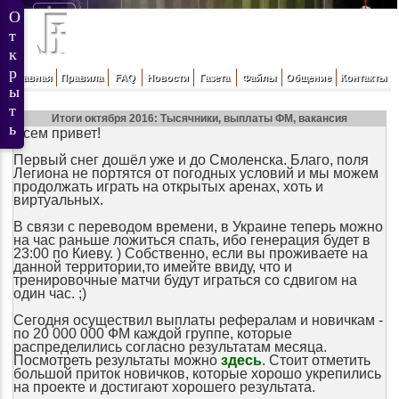
Главная
Правила
FAQ
Новости
Газета
Файлы
Общение
Контакты
Итоги октября 2016: Тысячники, выплаты ФМ, вакансия
Всем привет!
Первый снег дошёл уже и до Смоленска. Благо, поля
Легиона не портятся от погодных условий и мы можем
продолжать играть на открытых аренах, хоть и
виртуальных.
В связи с переводом времени, в Украине теперь можно
на час раньше ложиться спать, ибо генерация будет в
23:00 по Киеву. ) Собственно, если вы проживаете на
данной территории,то имейте ввиду, что и
тренировочные матчи будут играться со сдвигом на
один час. ;)
Сегодня осуществил выплаты рефералам и новичкам -
по 20 000 000 ФМ каждой группе, которые
распределились согласно результатам месяца.
Посмотреть результаты можно
здесь
. Стоит отметить
большой приток новичков, которые хорошо укрепились
на проекте и достигают хорошего результата.