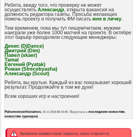
Ребята, ввиду того, что проверку не может
осуществлять
Александр
, открыта вакансия на
должность редактора газеты. Просьба желающих
помочь проекту и получить ФМ писать
мне в личку
.
Тем временем, пока мы тут пишем/читаем, мужики
наиграли уже более 1000 матчей на проекте. В октябре
этот барьер преодолели следующие менеджеры:
Денис (DjDance)
Дмитрий (Dim)
Павел (skaer)
Tamat
Евгений (Pyatak)
Роман (Strecobyasha)
Александр (Scout)
Ребята, вы крутые. Каждый из вас показывает хороший
результат. Продолжайте в том же духе!
Всем хороших игр и настроения!
,
.
Pahomowserhioramos
Вернуться к
последним новостям
,
01.11.2016 08:34:00
.
новостям турниров
Временно комментарии закрыты, скоро откроются.