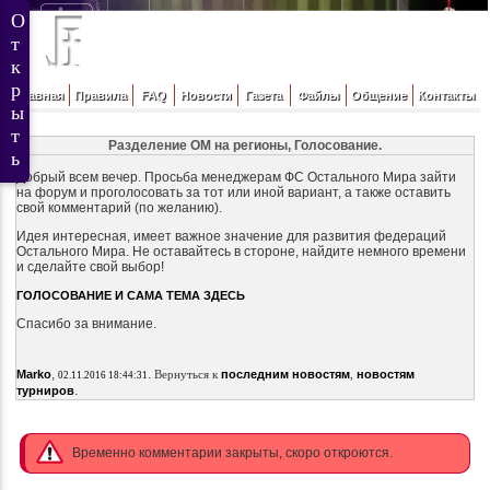
Главная
Правила
FAQ
Новости
Газета
Файлы
Общение
Контакты
Разделение ОМ на регионы, Голосование.
Добрый всем вечер. Просьба менеджерам ФС Остального Мира зайти
на форум и проголосовать за тот или иной вариант, а также оставить
свой комментарий (по желанию).
Идея интересная, имеет важное значение для развития федераций
Остального Мира. Не оставайтесь в стороне, найдите немного времени
и сделайте свой выбор!
ГОЛОСОВАНИЕ И САМА ТЕМА ЗДЕСЬ
Спасибо за внимание.
,
.
Marko
Вернуться к
последним новостям
,
новостям
02.11.2016 18:44:31
.
турниров
Временно комментарии закрыты, скоро откроются.