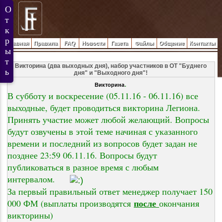
Главная
Правила
FAQ
Новости
Газета
Файлы
Общение
Контакты
Викторина (два выходных дня), набор участников в ОТ "Буднего
дня" и "Выходного дня"!
.
Викторина
В субботу и воскресение (05.11.16 - 06.11.16) все
выходные, будет проводиться викторина Легиона.
Принять участие может любой желающий. Вопросы
будут озвучены в этой теме начиная с указанного
времени и последний из вопросов будет задан не
позднее 23:59 06.11.16. Вопросы будут
публиковаться в разное время с любым
интервалом.
За первый правильный ответ менеджер получает 150
после
000 ФМ (выплаты производятся
окончания
викторины)