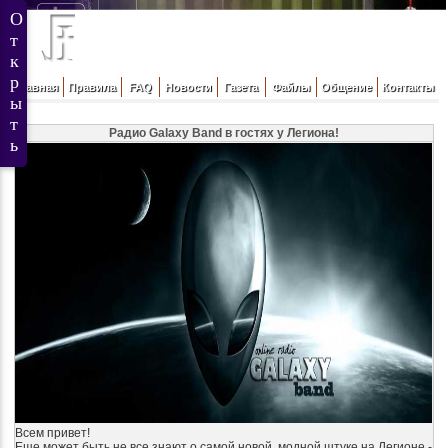
Главная
Правила
FAQ
Новости
Газета
Файлы
Общение
Контакты
Радио Galaxy Band в гостях у Легиона!
Всем привет!
Еще может быть не все знают о самой новой, модной штуке на Легионе -