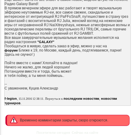
Радио Galaxy Band!
В прямом вечернем эфире для вас работают и творят музыкальную
эйфорию неутомимые RJ-еи, все самое свежее, скандальное и
интересное от интригующей RJ PaFFoSnaЯ, путешествие в страну грез
и фантазий с восхитительной RJ Juliа, женский взгляд на неженские
игры от несравненной RJ NaiXitreyshaya, нежные атмосферные волны и
психоделические переливы от брутального RJ TRILOK, самые горячие
вести с футбольных полей сражений от RJ GAMBIT.
Все ваши замуррчательные музыкальные желания исполнятся на
радио настроения
"GALAXY"
Пообщаться в живую, сделать заказ в эфир, можно у нас на
Ближе к 19, по Москве, каждый день, подтягиваемся, парни!
форуме
Здесь не скучно! )
Пойте вместе с нами! Хлопайте в ладоши!
Ничего не жалко, для людей хороших!
Потанцуем вместе
и тогда,
быть может
я тебя пойму, а ты меня поймешь..
--
С уважением, Куцев Александр
,
.
f-legion
Вернуться к
последним новостям
,
новостям
15.11.2016 12:38:11
.
турниров
Временно комментарии закрыты, скоро откроются.
Посетители сегодня
Сейчас на сайте