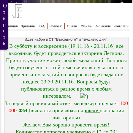
Главная
Правила
FAQ
Новости
Газета
Файлы
Общение
Контакты
Идет набор в ОТ "Выходного" и "Буднего дня".
В субботу и воскресение (19.11.16 - 20.11.16) все
выходные, будет проводиться викторина Легиона.
Принять участие может любой желающий. Вопросы
будут озвучены в этой теме начиная с указанного
времени и последний из вопросов будет задан не
позднее 23:59 20.11.16. Вопросы будут
публиковаться в разное время с любым
интервалом.
За первый правильный ответ менеджер получает
100
после
000
ФМ (выплаты производятся
окончания
викторины)
Желаем Вам хорошо провести время!
Количество вопросов увеличено с 12 до 20!