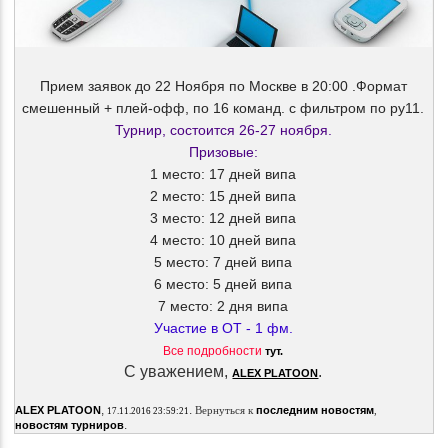
Прием заявок до 22 Ноября по Москве в 20:00 .Формат
смешенный + плей-офф, по 16 команд. с фильтром по ру11.
Турнир, состоится 26-27 ноября.
Призовые:
1 место: 17 дней випа
2 место: 15 дней випа
3 место: 12 дней випа
4 место: 10 дней випа
5 место: 7 дней випа
6 место: 5 дней випа
7 место: 2 дня випа
Участие в ОТ - 1 фм.
Все подробности
тут.
С уважением,
.
ALEX PLATOON
,
.
ALEX PLATOON
Вернуться к
последним новостям
,
17.11.2016 23:59:21
.
новостям турниров