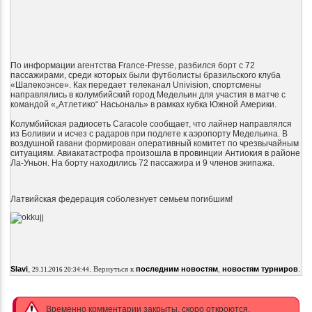
По информации агентства France-Presse, разбился борт с 72
пассажирами, среди которых были футболисты бразильского клуба
«Шапекоэнсе». Как передает телеканал Univision, спортсмены
направлялись в колумбийский город Медельин для участия в матче с
командой «„Атлетико“ Насьональ» в рамках кубка Южной Америки.
Колумбийская радиосеть Caracole сообщает, что лайнер направлялся
из Боливии и исчез с радаров при подлете к аэропорту Медельина. В
воздушной гавани формирован оперативный комитет по чрезвычайным
ситуациям. Авиакатастрофа произошла в провинции Антиокия в районе
Ла-Уньон. На борту находились 72 пассажира и 9 членов экипажа.
Латвийская федерация соболезнует семьем погибшим!
,
.
.
Slavi
Вернуться к
последним новостям
,
новостям турниров
29.11.2016 20:34:44
Временно комментарии закрыты, скоро откроются.