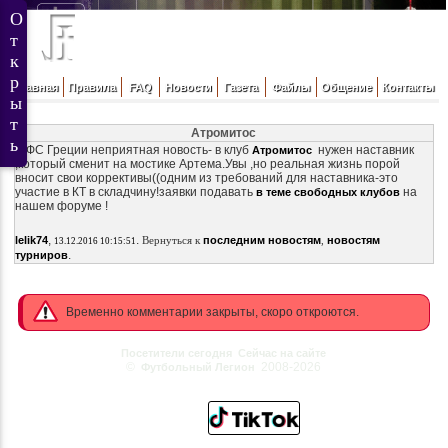
Главная
Правила
FAQ
Новости
Газета
Файлы
Общение
Контакты
Атромитос
В ФС Греции неприятная новость- в клуб
нужен наставник
Атромитос
,который сменит на мостике Артема.Увы ,но реальная жизнь порой
вносит свои коррективы((одним из требований для наставника-это
участие в КТ в складчину!заявки подавать
на
в теме свободных клубов
нашем форуме !
,
.
lelik74
Вернуться к
последним новостям
,
новостям
13.12.2016 10:15:51
.
турниров
Временно комментарии закрыты, скоро откроются.
Посетители сегодня
Сейчас на сайте
©
2008-2026
Футбольный Легион