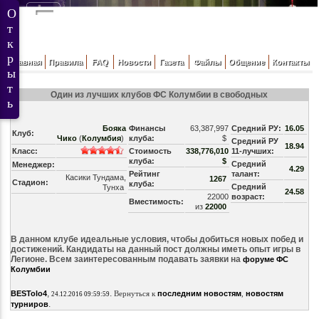
Главная
Правила
FAQ
Новости
Газета
Файлы
Общение
Контакты
Один из лучших клубов ФС Колумбии в свободных
Бояка
Финансы
63,387,997
Средний РУ:
16.05
Клуб:
Чико
(
Колумбия
)
клуба:
$
Средний РУ
18.94
Класс:
Стоимость
338,776,010
11-лучших:
клуба:
$
Средний
Менеджер:
4.29
Рейтинг
талант:
Касики Тундама,
1267
Стадион:
клуба:
Средний
Тунха
24.58
22000
возраст:
Вместимость:
из
22000
В данном клубе идеальные условия, чтобы добиться новых побед и
достижений. Кандидаты на данный пост должны иметь опыт игры в
Легионе. Всем заинтересованным подавать заявки на
форуме ФС
Колумбии
,
.
BESTolo4
Вернуться к
последним новостям
,
новостям
24.12.2016 09:59:59
.
турниров