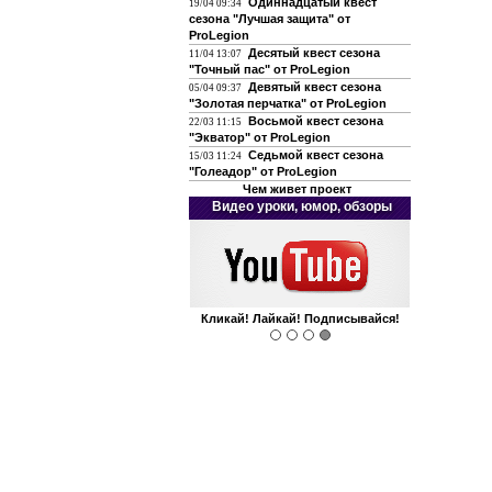
Одиннадцатый квест
19/04 09:34
сезона "Лучшая защита" от
ProLegion
Десятый квест сезона
11/04 13:07
"Точный пас" от ProLegion
Девятый квест сезона
05/04 09:37
"Золотая перчатка" от ProLegion
Восьмой квест сезона
22/03 11:15
"Экватор" от ProLegion
Седьмой квест сезона
15/03 11:24
"Голеадор" от ProLegion
Чем живет проект
Видео уроки, юмор, обзоры
Кликай! Лайкай! Подписывайся!