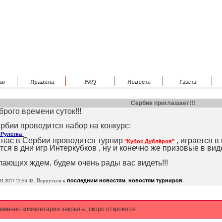
ая
Правила
FAQ
Новости
Газета
Сербия приглашает!!!
рого времени суток!!!
рбии проводится набор на конкурс:
 Рулетка
у нас в Сербии проводится турнир
,
играется в
"Кубок Дублёров"
ся в дни игр Интеркубков , ну и конечно же
призовые в виде
лающих ждем, будем очень рады вас видеть!!!
.
.
Вернуться к
последним новостям
,
новостям турниров
01.2017 17:55:43
еменно комментарии закрыты, скоро откроются.