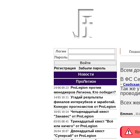
Логин
Главн
Пароль
Регистрация
Забыли пароль
Всем доб
Новости
В ФС Се
ПроЛегион
-
Сербская
ProLegion против
Так же 
24/06 09:23
менеджеров Легиона. Кто победит?
проводит
Угадай результаты
14/05 10:11
финалов интеркубков и заработай.
Всех же
Конкурс прогнозистов от ProLegion
Четырнадцатый квест
10/05 10:54
,
Emmen
25.
"Занавес" от ProLegion
Тринадцатый квест "Всё
03/05 08:41
или ничего" от ProLegion
Двенадцатый квест
26/04 18:07
Вр
"Суперсаб" от ProLegion