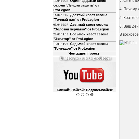
3. Опыт, д
Одиннадцатый квест
19/04 09:34
сезона "Лучшая защита" от
4. Почему 
ProLegion
Десятый квест сезона
11/04 13:07
5. Кратко 
"Точный пас" от ProLegion
Девятый квест сезона
05/04 09:37
6. Ваш дей
"Золотая перчатка" от ProLegion
Восьмой квест сезона
В воскресе
22/03 11:15
"Экватор" от ProLegion
Седьмой квест сезона
15/03 11:24
"Голеадор" от ProLegion
Чем живет проект
Видео уроки, юмор, обзоры
Кликай! Лайкай! Подписывайся!