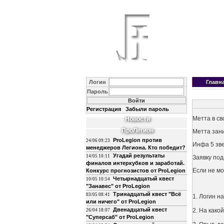
Логин
Главн
Пароль
Регистрация
Забыли пароль
Метта в св
Новости
ПроЛегион
Метта зан
ProLegion против
24/06 09:23
Инфа 5 зве
менеджеров Легиона. Кто победит?
Угадай результаты
14/05 10:11
Заявку по
финалов интеркубков и заработай.
Если не мо
Конкурс прогнозистов от ProLegion
Четырнадцатый квест
10/05 10:54
"Занавес" от ProLegion
Тринадцатый квест "Всё
03/05 08:41
1. Логин н
или ничего" от ProLegion
Двенадцатый квест
2. На како
26/04 18:07
"Суперсаб" от ProLegion