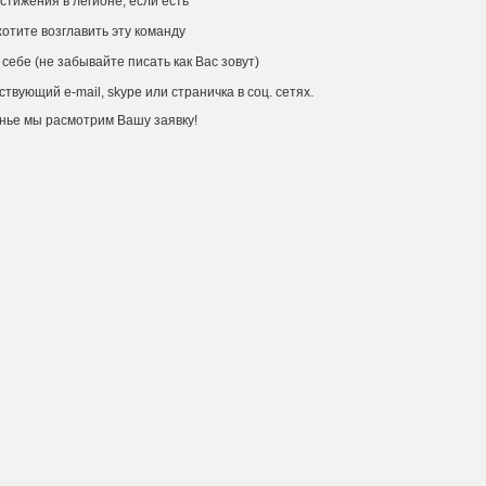
остижения в легионе, если есть
хотите возглавить эту команду
о себе (не забывайте писать как Вас зовут)
ствующий e-mail, skype или страничка в соц. сетях.
нье мы расмотрим Вашу заявку!