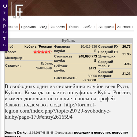
Главная
Правила
FAQ
Новости
Газета
Файлы
Общение
Контакты
Кубань
Клуб:
Кубань
(
Россия
)
Финансы
10,416,936
Средний РУ:
20.73
клуба:
$
Класс:
Средний РУ
21.95
Стоимость
248,698,773
11-лучших:
Менеджер:
клуба:
$
Средний
Кубань,
3.96
Стадион:
Рейтинг
талант:
Краснодар
1473
клуба:
Средний
31.21
39000
возраст:
Вместимость:
из
39000
В свободных один из сильнейших клубов всея Руси,
Кубань. Команда играет в полуфинале Кубка России,
и имеет довольно не плохие шансы на трофей.
Заявки подаем вот сюда, http://forum.f-
legion.com/index.php?/topic/29729-svobodnye-
kluby/page-170#entry2616594
,
.
Donnie Darko
Вернуться к
последним новостям
,
новостям
16.05.2017 08:58:49