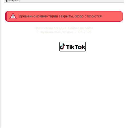
.
турниров
Временно комментарии закрыты, скоро откроются.
Посетители сегодня
Сейчас на сайте
©
2008-2026
Футбольный Легион