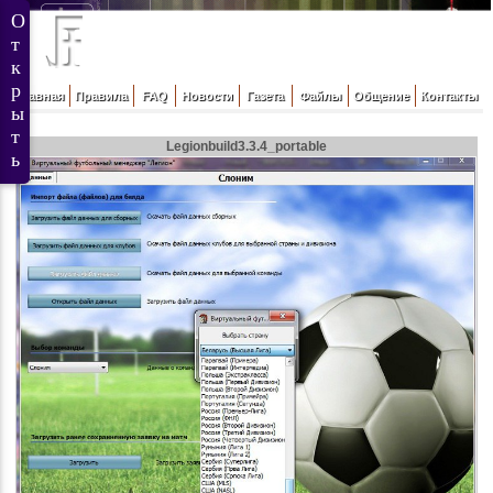
Главная
Правила
FAQ
Новости
Газета
Файлы
Общение
Контакты
Legionbuild3.3.4_portable