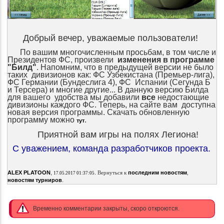
Добрый вечер, уважаемые пользователи!
По вашим многочисленным просьбам, в том числе и
Президентов ФС, произвели
изменения в программе
"Билд"
. Напомним, что в предыдущей версии не было
таких дивизионов как: ФС Узбекистана (Премьер-лига),
ФС Германии (Бундеслига 4), ФС Испании (Сегунда Б
и Терсера) и многие другие... В данную версию Билда
для вашего удобства мы добавили
все
недостающие
дивизионы каждого ФС. Теперь, на сайте вам доступна
новая версия программы. Скачать обновленную
программу можно
.
тут
Приятной вам игры на полях Легиона!
С уважением, команда разработчиков проекта.
©
http://pozdravok.ru/pozdravleniya/prazd
pobedy/3.htm
,
.
ALEX PLATOON
Вернуться к
последним новостям
,
17.05.2017 01:37:05
.
новостям турниров
Временно комментарии закрыты, скоро откроются.