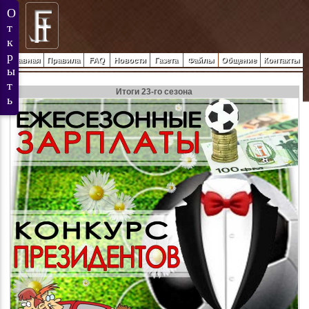
Главная
Правила
FAQ
Новости
Газета
Файлы
Общение
Контакты
Итоги 23-го сезона