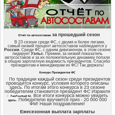
за прошедший сезон
Отчёт по автосоставам
В 23 сезоне среди ФС, с двумя и более лигами,
самый низкий процент автосоставов наблюдается у
России
. Среди ФС, с одним дивизионом, в этом сезоне
лидирует
Уэльс
. Премии, за низкий показатель
автосоставов и за их положительную динамику попали
в общую зарплатную ведомость президентов. Спасибо
президентам и менеджерам их ФС! Так держать!
Конкурс Президентов ФС
По традиции каждый сезон среди президентов
проводится конкурс, условия которого описаны
здесь. По итогам этого конкурса в 23 сезоне
победителем становится президент ФС Израиля
-
. Все итоги конкурса можно увидеть
FanFootball 52
. Победителю вручается приз - 20 000 000
здесь
ФМ! Наши поздравления!
Ежесезонная выплата зарплаты