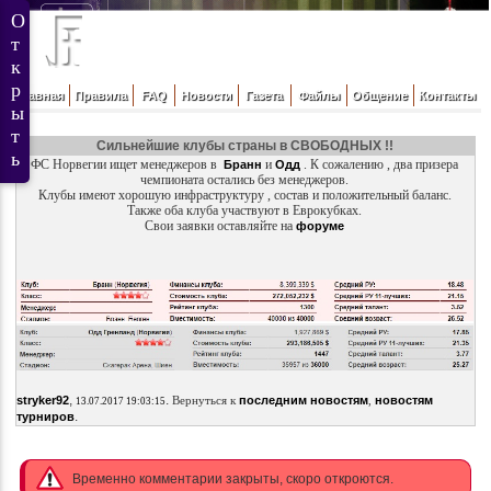
Главная
Правила
FAQ
Новости
Газета
Файлы
Общение
Контакты
Сильнейшие клубы страны в СВОБОДНЫХ !!
ФС Норвегии ищет менеджеров в
и
. К сожалению , два призера
Бранн
Одд
чемпионата остались без менеджеров.
Клубы имеют хорошую инфраструктуру , состав и положительный баланс.
Также оба клуба участвуют в Еврокубках.
Свои заявки оставляйте на
форуме
,
.
stryker92
Вернуться к
последним новостям
,
новостям
13.07.2017 19:03:15
.
турниров
Временно комментарии закрыты, скоро откроются.