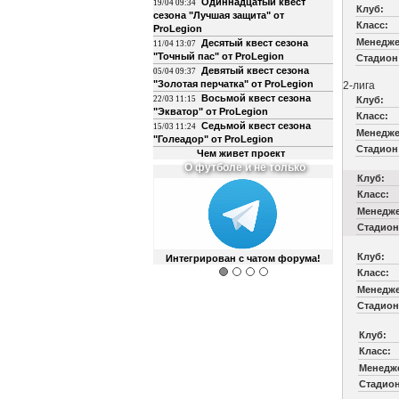
Одиннадцатый квест
19/04 09:34
Клуб:
сезона "Лучшая защита" от
Класс:
ProLegion
Менедже
Десятый квест сезона
11/04 13:07
"Точный пас" от ProLegion
Стадион
Девятый квест сезона
05/04 09:37
"Золотая перчатка" от ProLegion
2-лига
Восьмой квест сезона
22/03 11:15
Клуб:
"Экватор" от ProLegion
Класс:
Седьмой квест сезона
15/03 11:24
Менедже
"Голеадор" от ProLegion
Стадион
Чем живет проект
О футболе и не только
Клуб:
Класс:
Менедже
Стадион
Клуб:
Интегрирован с чатом форума!
Класс:
Менедже
Стадион
Клуб:
Класс:
Менедж
Стадион