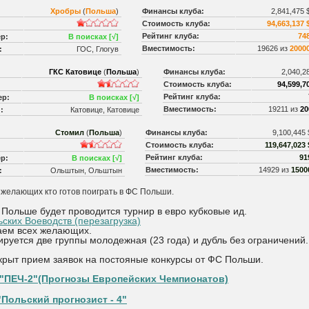
Хробры
(
Польша
)
Финансы клуба:
2,841,475 
Стоимость клуба:
94,663,137 
Рейтинг клуба:
74
р:
В поисках [√]
Вместимость:
19626 из
2000
:
ГОС, Глогув
ГКС Катовице
(
Польша
)
Финансы клуба:
2,040,2
Стоимость клуба:
94,599,7
Рейтинг клуба:
ер:
В поисках [√]
Вместимость:
19211 из
20
:
Катовице, Катовице
Стомил
(
Польша
)
Финансы клуба:
9,100,445
Стоимость клуба:
119,647,023 
Рейтинг клуба:
91
р:
В поисках [√]
Вместимость:
14929 из
1500
:
Ольштын, Ольштын
желающих кто готов поиграть в ФС Польши.
в Польше будет проводится турнир в евро кубковые ид.
ьских Воеводств (перезагрузка)
ем всех желающих.
ируется две группы молодежная (23 года) и дубль без ограничений.
крыт прием заявок на постояные конкурсы от ФС Польши.
 "ПЕЧ-2"(Прогнозы Европейских Чемпионатов)
Польский прогнозист - 4"