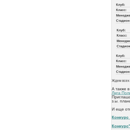
Клуб:
Класс:
Менедже
Стадион
Клуб:
Класс:
Менедж
Стадион
Клуб:
Класс:
Менедже
Стадион
Ждем всех 
А также 
Лига Пол
Приглаша
з.ы. план
И еще от
Конкурс
Конкурс"