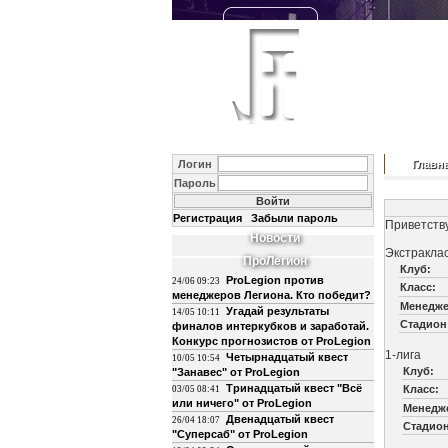
Логин
Главн
Пароль
Регистрация
Забыли пароль
Приветству
Новости
Экстракла
ПроЛегион
Клуб:
ProLegion против
24/06 09:23
Класс:
менеджеров Легиона. Кто победит?
Менедже
Угадай результаты
14/05 10:11
Стадион
финалов интеркубков и заработай.
Конкурс прогнозистов от ProLegion
1-лига
Четырнадцатый квест
10/05 10:54
Клуб:
"Занавес" от ProLegion
Тринадцатый квест "Всё
Класс:
03/05 08:41
или ничего" от ProLegion
Менедж
Двенадцатый квест
26/04 18:07
Стадион
"Суперсаб" от ProLegion