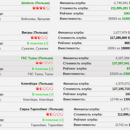
Шлёнск
(
Польша
)
Финансы клуба:
-2,740,941 
Стоимость клуба:
211,895,281 
Рейтинг клуба:
106
р:
Вместимость:
30583 из
3100
:
Войсковы, Вроцлав
Вигры
(
Польша
)
Финансы клуба:
1,077,979 
Стоимость клуба:
117,285,800 $
Рейтинг клуба:
965
р:
В поисках [√]
Вместимость:
18951 из
19000
:
Сувалки, Сувалки
ГКС Тыхы
(
Польша
)
Финансы клуба:
3,107,294
Стоимость клуба:
137,597,541
Рейтинг клуба:
8
р:
В поисках [√]
Вместимость:
22629 из
230
:
ГКС Тыхы, Тыхы
Ключборк
(
Польша
)
Финансы клуба:
-1,975,07
Стоимость клуба:
127,195,715
Рейтинг клуба:
10
р:
В поисках [√]
Вместимость:
12748 из
130
:
Ключборк, Ключборк
Сярка Тарнобжег
(
Польша
)
Финансы клуба:
1,277
Стоимость клуба:
112,886,
Рейтинг клуба:
ер:
В поисках [√]
Вместимость:
11742 из
:
Тарнобжег, Тарнобжег