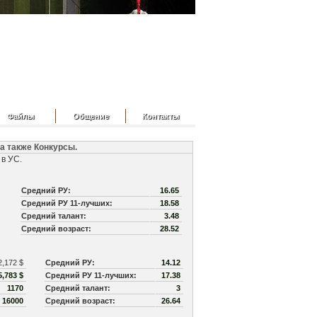
Файлы
Общение
Контакты
 также Конкурсы.
 в УС.
Средний РУ:
16.65
Средний РУ 11-лучших:
18.58
Средний талант:
3.48
Средний возраст:
28.52
2,172 $
Средний РУ:
14.12
5,783 $
Средний РУ 11-лучших:
17.38
1170
Средний талант:
3
з
16000
Средний возраст:
26.64