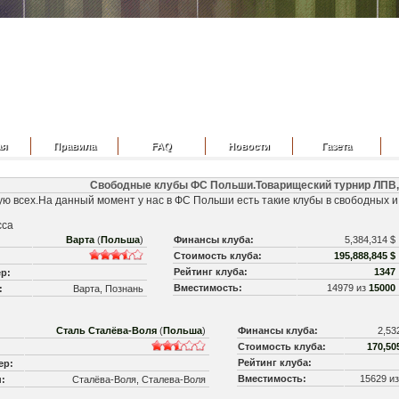
ая
Правила
FAQ
Новости
Газета
Свободные клубы ФС Польши.Товарищеский турнир ЛПВ,а
ю всех.На данный момент у нас в ФС Польши есть такие клубы в свободных и
сса
Варта
(
Польша
)
Финансы клуба:
5,384,314 $
Стоимость клуба:
195,888,845 $
Рейтинг клуба:
1347
р:
Вместимость:
14979 из
15000
:
Варта, Познань
Сталь Сталёва-Воля
(
Польша
)
Финансы клуба:
2,53
Стоимость клуба:
170,50
Рейтинг клуба:
ер:
Вместимость:
15629 и
:
Сталёва-Воля, Сталева-Воля