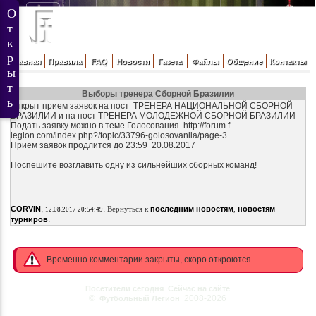
Главная
Правила
FAQ
Новости
Газета
Файлы
Общение
Контакты
Выборы тренера Сборной Бразилии
Открыт прием заявок на пост ТРЕНЕРА НАЦИОНАЛЬНОЙ СБОРНОЙ
БРАЗИЛИИ и на пост ТРЕНЕРА МОЛОДЕЖНОЙ СБОРНОЙ БРАЗИЛИИ
Подать заявку можно в теме Голосования http://forum.f-
legion.com/index.php?/topic/33796-golosovaniia/page-3
Прием заявок продлится до 23:59 20.08.2017
Поспешите возглавить одну из сильнейших сборных команд!
,
.
CORVIN
Вернуться к
последним новостям
,
новостям
12.08.2017 20:54:49
.
турниров
Временно комментарии закрыты, скоро откроются.
Посетители сегодня
Сейчас на сайте
©
2008-2026
Футбольный Легион